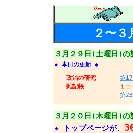
２〜３
３月２９日(土曜日)の
◆ 本日の更新 ◆
政治の研究
第1
雑記帳
１コ
第2
３月２０日(木曜日)の
3
★ トップページが、