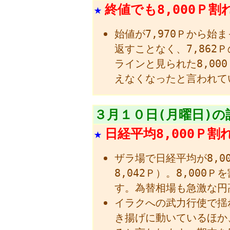
★
終値でも8,000Ｐ割
始値が7,970Ｐから始
返すことなく、7,862
ラインと見られた8,00
えなくなったと言われて
３月１０日(月曜日)の
★
日経平均8,000Ｐ割
ザラ場で日経平均が8,0
8,042Ｐ）。8,000
す。為替相場も急激な円
イラクへの武力行使で揺
き揚げに動いているほか