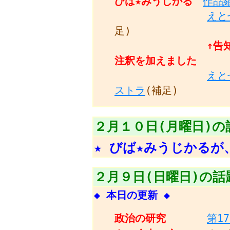
びば★みうじかる
作品
えと
足)
↑告
注釈を加えました
えと
ストラ
(補足)
２月１０日(月曜日)の
★ びば★みうじかるが
２月９日(日曜日)の話
◆ 本日の更新 ◆
政治の研究
第1