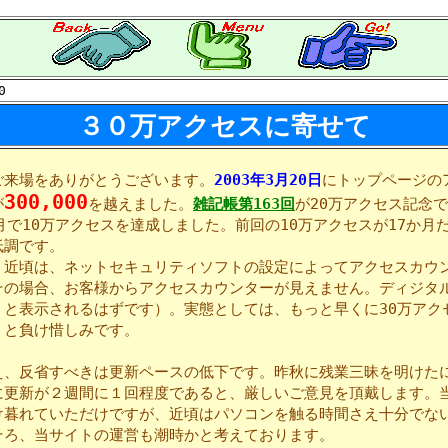
0
３０万アクセスに寄せて
来場をありがとうございます。
2003年3月20日
にトップページの
300,000
が
を越えました。
雑記帳第163回
が20万アクセス記念
月で10万アクセスを達成しました。前回の10万アクセスが17か月
低調です。
近頃は、ネットセキュリティソフトの設定によってアクセスカウ
その場合、お客様からアクセスカウンターが見えません。ディジタ
」と表示されるはずです）。実態としては、もっと早くに30万アク
、と負け惜しみです。
、反省すべきは更新ペースの低下です。昨秋に残業三昧を明けた
に更新が２週間に１回程度であると、厳しいご意見を頂戴します。
け暮れていただけですが、近頃はパソコンを触る時間さえ十分でな
そろ、当サイトの運営も潮時かと考えております。