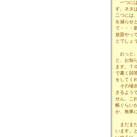
一つには
す。ネタ
二つには
を減らせ
て・・・
放題やっ
とでしょ
おっと
と、お知
ます。Ｔ
で書く回
をしてく
その場合
きるよう
せん。こ
帳ぐらい
か、無事
まだまだ
います。