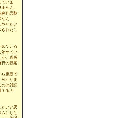
っていま
りません。
観劇作品数
図なん
にやりたい
きられたこ
始めている
え始めてい
んが、直感
修行の提案
。
から更新で
、分かりま
るのは雑記
置するの
したいと思
ラムにしな