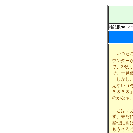
雑記帳No.23
いつもご
ウンター
で、23か
で、一見
しかし、
えない（
８８８８
のかなぁ
とはいえ
ず、未だ
整理に明
もうそろ