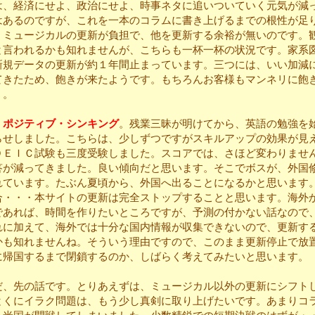
、経済にせよ、政治にせよ、時事ネタに追いついていく元気が減
はあるのですが、これを一本のコラムに書き上げるまでの根性が足
、ミュージカルの更新が負担で、他を更新する余裕が無いのです。
と言われるかも知れませんが、こちらも一杯一杯の状況です。家系
新規データの更新が約１年間止まっています。三つには、いい加減
てきたため、飽きが来たようです。もちろんお客様もマンネリに飽
う。
、
ポジティブ・シンキング
。残業三昧が明けてから、英語の勉強を
らせしました。こちらは、少しずつですがスキルアップの効果が見
ＯＥＩＣ試験も三度受験しました。スコアでは、さほど変わりませ
答が減ってきました。良い傾向だと思います。そこでボスが、外国
れています。たぶん夏頃から、外国へ出ることになるかと思います
・・・本サイトの更新は完全ストップすることと思います。海外
であれば、時間を作りたいところですが、予測の付かない話なので
れに加えて、海外では十分な国内情報が収集できないので、更新す
かも知れませんね。そういう理由ですので、このまま更新停止で放
に帰国するまで閉鎖するのか、しばらく考えてみたいと思います。
、先の話です。とりあえずは、ミュージカル以外の更新にシフト
とくにイラク問題は、もう少し真剣に取り上げたいです。あまりコ