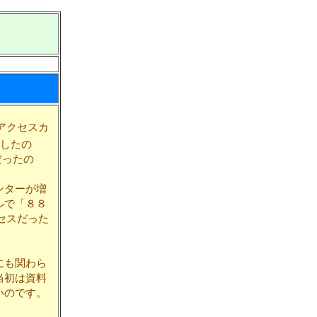
アクセスカ
でしたの
だったの
ンターが増
ルで「８８
セスだった
にも関わら
当初は資料
いのです。