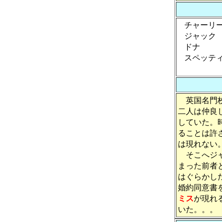
チャーリ
ジャッ
ドナ 
スペッテ
英国名門校
二人は仲良
していた。
ることは許
は現れない
そこへジャ
まった前者
はぐらかし
婚約同意書
ミス
が現れ
いた。。。