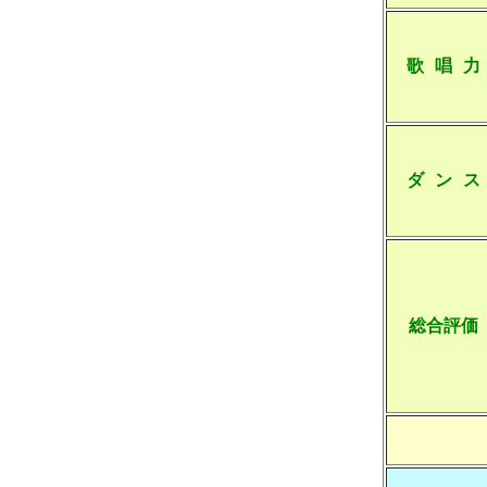
歌 唱 力
ダ ン ス
総合評価