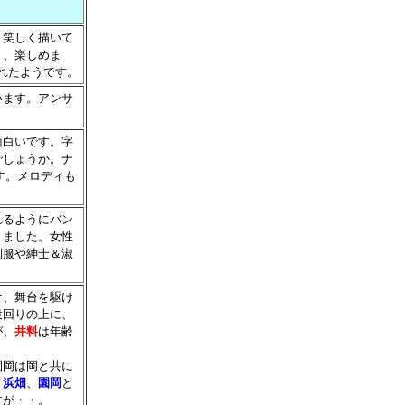
可笑しく描いて
く、楽しめま
れたようです。
います。アンサ
面白いです。字
でしょうか。ナ
す。メロディも
れるようにバン
りました。女性
制服や紳士＆淑
け、舞台を駆け
役回りの上に、
が、
井料
は年齢
園岡は岡と共に
。
浜畑
、
園岡
と
すが・・。