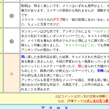
歌唱は、明るく楽しいです。メインはいずれも発声がよく、
魅力があります。コメディの宿命かも知れませんが、感動す
◎
です。
イライラ・ウロウロの
グラブ
唱う「彼の部屋に女がいるわ」
た。ちょっと冗長ですけど。
ダンスシーンは少な目です。アンサンブルによる「
ペルナン
女入り乱れての楽しいダンスナンバーでした。キャストが特
◎
が、メイド役を兼ねた女性がクルクルと弾むように踊り回っ
晴らしく印象に残りました。「
チャーリーはどこだ
」でも所
アンサンブルが面白いです。
岡
に適した女装作品を探した結果、チョイスされた作品だそ
装を数多く見ましたが、今回の早変わりも一風変わっていま
ルクハットにミルクティーを作ったり、
旺
に迫られて大嘘の
ち出したり、観客の笑いが絶えないステージでした。
安崎
に
☆
中心的な友人役を演じて欲しいです。
アンサンブルも良質で元気なメンバーを揃え、何度も笑い愉
場のおかげか割安な作品で、大満足です。この手の作品も、
れることを望みます。
上記コメントはポン太の主観＆独断に
なお、評価ランクは
ポン太の五つ星
ア ク セ ス