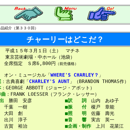
作品紹介（第３３０回）
チャーリーはどこだ？
日
平成１５年３月１日（土） マチネ
名
東京芸術劇場・中ホール（池袋）
全席指定 Ｓ席6,800円
（前売価格）
オン・ミュージカル「
WHERE'S CHARLEY？
」
案
：古典喜劇「
CHARLEY'S AUNT
」（BRANDON THOMAS作）
本
：GEORGE ABBOTT（ジョージ・アボット）
作曲
：FRANK LOESSER（フランク・レッサー）
出
勝田 安彦
■訳 詞
山内 あゆ子
千葉 一樹
■振 付
榎戸 章能
大田 創
■照 明
佐藤 壽光
出川 淳子
■音 響
実吉 英一
古賀 裕治
■企画・制作
上川 花菜江