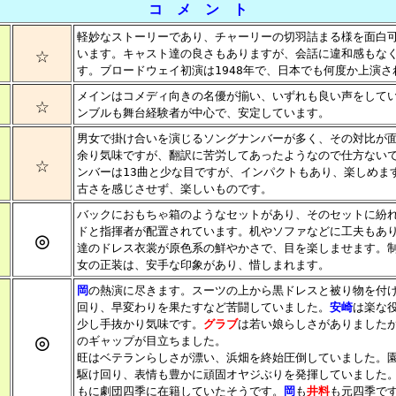
コ メ ン ト
軽妙なストーリーであり、チャーリーの切羽詰まる様を面白
☆
います。キャスト達の良さもありますが、会話に違和感もな
す。ブロードウェイ初演は1948年で、日本でも何度か上演さ
メインはコメディ向きの名優が揃い、いずれも良い声をして
☆
ンブルも舞台経験者が中心で、安定しています。
男女で掛け合いを演じるソングナンバーが多く、その対比が
余り気味ですが、翻訳に苦労してあったようなので仕方ない
☆
ンバーは13曲と少な目ですが、インパクトもあり、楽しめま
古さを感じさせず、楽しいものです。
バックにおもちゃ箱のようなセットがあり、そのセットに紛
ドと指揮者が配置されています。机やソファなどに工夫もあ
◎
達のドレス衣裳が原色系の鮮やかさで、目を楽しませます。
女の正装は、安手な印象があり、惜しまれます。
岡
の熱演に尽きます。スーツの上から黒ドレスと被り物を付
回り、早変わりを果たすなど苦闘していました。
安崎
は楽な
少し手抜かり気味です。
グラブ
は若い娘らしさがありました
◎
のギャップが目立ちました。
旺はベテランらしさが漂い、浜畑を終始圧倒していました。
駆け回り、表情も豊かに頑固オヤジぶりを発揮していました
もに劇団四季に在籍していたそうです。
岡
も
井料
も元四季で