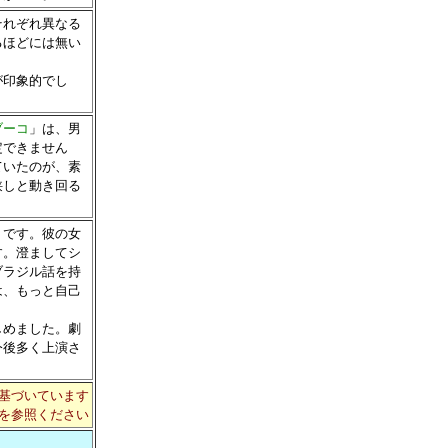
それぞれ異なる
るほどには無い
が印象的でし
ブーコ
」は、男
定できません
ていたのが、素
狭しと動き回る
うです。彼の女
す。澄ましてシ
ブラジル話を持
は、もっと自己
しめました。劇
今後多く上演さ
基づいています
を参照ください