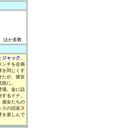
ほか多数
と
ジャック
。
ランチを企画
席を同じくす
けたが、彼女
代役に。
登場。金に詰
扮するドナ。
、淑女たちの
シスの旧友
ス
状を楽しんで