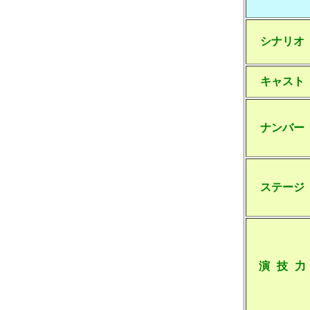
シナリオ
キャスト
ナンバー
ステージ
演 技 力