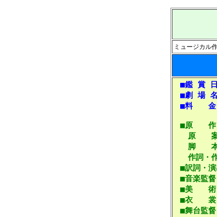
ミュージカル
■鑑 賞 
■劇 場 
■料 金
■原 作
原 
脚 
作詞・
■訳詞・演
■音楽監督
■美 術
■衣 裳
■舞台監督