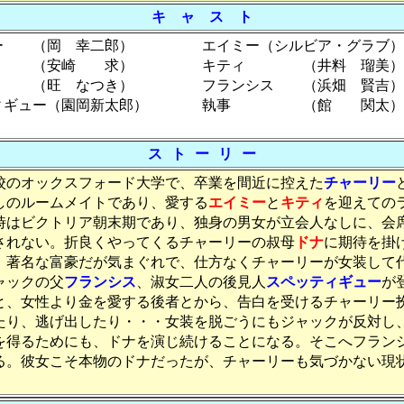
キ ャ ス ト
ー （岡 幸二郎）
エイミー（シルビア・グラブ）
ク （安崎 求）
キティ （井料 瑠美）
（旺 なつき）
フランシス （浜畑 賢吉）
ィギュー（園岡新太郎）
執事 （館 関太）
ス ト ー リ ー
のオックスフォード大学で、卒業を間近に控えた
チャーリー
しのルームメイトであり、愛する
エイミー
と
キティ
を迎えての
時はビクトリア朝末期であり、独身の男女が立会人なしに、会
されない。折良くやってくるチャーリーの叔母
ドナ
に期待を掛
。著名な富豪だが気まぐれで、仕方なくチャーリーが女装して
ックの父
フランシス
、淑女二人の後見人
スペッティギュー
が
と、女性より金を愛する後者とから、告白を受けるチャーリー
たり、逃げ出したり・・・女装を脱ごうにもジャックが反対し
を得るためにも、ドナを演じ続けることになる。そこへフラン
る。彼女こそ本物のドナだったが、チャーリーも気づかない現