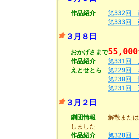
作品紹介
第332回
第333回
３月８日
55,000
おかげさまで
作品紹介
第331回
えとせとら
第229回
第230回
第231回
３月２日
劇団情報
解散または
しました
作品紹介
第328回