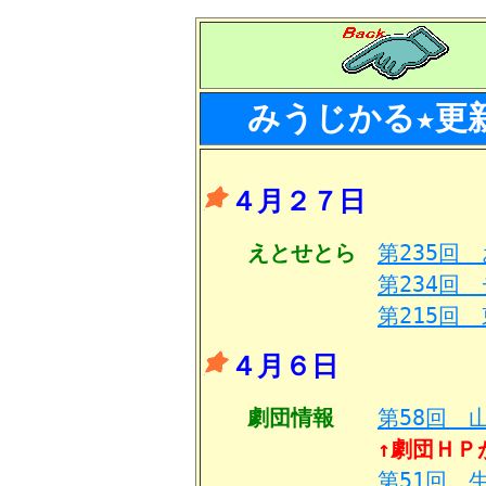
みうじかる★更
４月２７日
えとせとら
第235回
第234回
第215回
４月６日
劇団情報
第58回 
↑劇団ＨＰ
第51回 