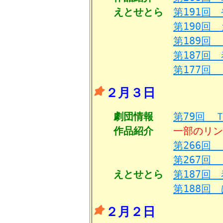
えとせとら
第191回
第190回
第189回
第187回
第177回
２月３日
劇団情報
第79回 Ｔ
作品紹介
一部のリン
第266回
第267回 
えとせとら
第187回
第188回
２月２日