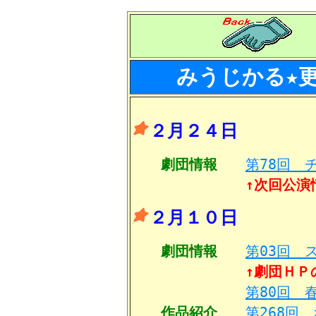
みうじかる★
２月２４日
劇団情報
第78回 
↑次回公演
２月１０日
劇団情報
第03回 
↑劇団ＨＰ
第80回 
作品紹介
第268回