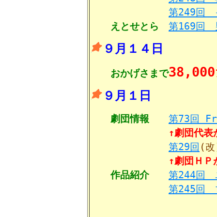
第249回
えとせとら
第169回
９月１４日
38,000
おかげさまで
９月１日
劇団情報
第73回 Fr
↑劇団代表
第29回
(改
↑劇団ＨＰ
作品紹介
第244回
第245回