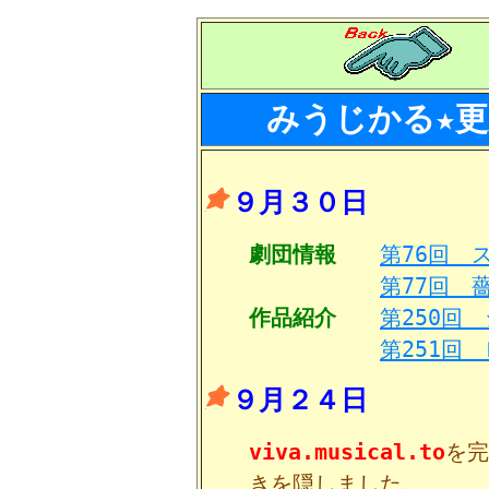
みうじかる★
９月３０日
劇団情報
第76回 
第77回 
作品紹介
第250回
第251回
９月２４日
viva.musical.to
を完
きを隠しました。