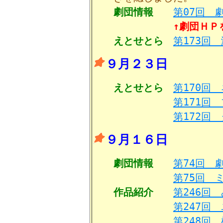
劇団情報
第07回 
↑劇団ＨＰ
えとせとら
第173回
９月２３日
えとせとら
第170回
第171回
第172回
９月１６日
劇団情報
第74回 劇
第75回 
作品紹介
第246回
第247回
第248回