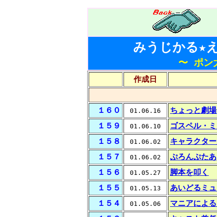
みうじかる★えと
〜 ポン
作成日
１６０
ちょっと劇場
01.06.16
１５９
ゴスペル・ミ
01.06.10
１５８
キャラクター
01.06.02
１５７
ぷろんぷたあ
01.06.02
１５６
脚本を叩く
01.05.27
１５５
あいどるミュ
01.05.13
１５４
マニアによる
01.05.06