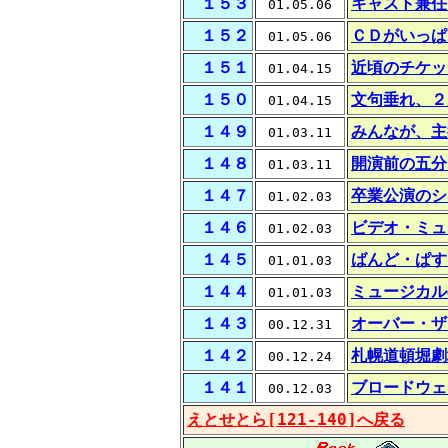
１５３
キャスト兼任
01.05.06
１５２
ＣＤがいっぱ
01.05.06
１５１
近頃のチケッ
01.04.15
１５０
文句垂れ、２
01.04.15
１４９
みんなが、主
01.03.11
１４８
開演前の五分
01.03.11
１４７
卒業公演のシ
01.02.03
１４６
ビデオ・ミュ
01.02.03
１４５
ばんど・ぱす
01.01.03
１４４
ミュージカル
01.01.03
１４３
オーバー・ザ
00.12.31
１４２
札幌道頓堀劇
00.12.24
１４１
ブロードウェ
00.12.03
えとせとら[121-140]へ戻る