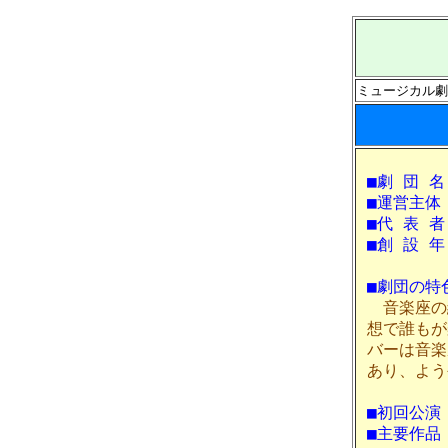
ミュージカル劇
■劇 団 名
■運営主体
■代 表 者
■創 設 年
■劇団の特
音楽座の
想で誰もが
バーは音楽
あり、よう
■初回公演
■主要作品