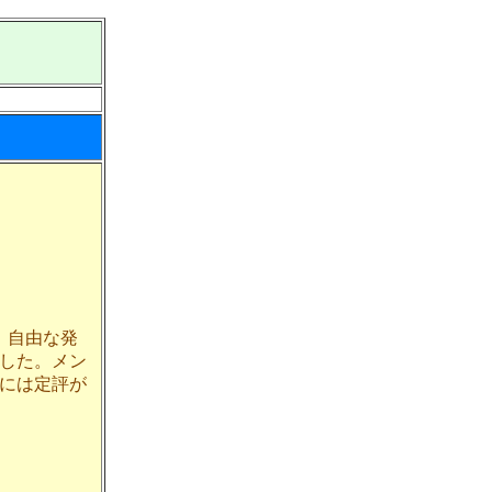
、自由な発
した。メン
には定評が