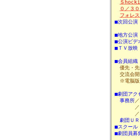
Ｓhocki
０／３０
フォレス
■次回公演
■地方公演
■公演ビデ
■ＴＶ放映
■会員組織
優先・先
交流会開
※電脳版
■劇団アク
事務所
／
／Ｔel
／Ｆax
劇団ＵＲ
■スクー
■劇団員募