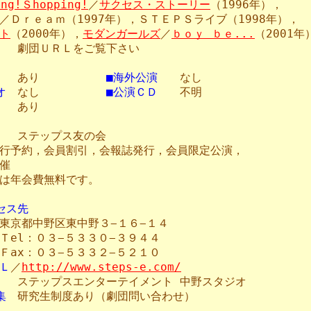
ng!Ｓhopping!
／
サクセス・ストーリー
（1996年），
／Ｄｒｅａｍ（1997年），ＳＴＥＰＳライブ（1998年），
ト
（2000年），
モダンガールズ
／
ｂｏｙ ｂｅ...
（2001年
劇団ＵＲＬをご覧下さい
あり
■海外公演
なし
オ
なし
■公演ＣＤ
不明
あり
ステップス友の会
行予約，会員割引，会報誌発行，会員限定公演，
催
は年会費無料です。
セス先
東京都中野区東中野３−１６−１４
：０３−５３３０−３９４４
：０３−５３３２−５２１０
Ｌ
／
http://www.steps-e.com/
ル
ステップスエンターテイメント 中野スタジオ
集
研究生制度あり（劇団問い合わせ）