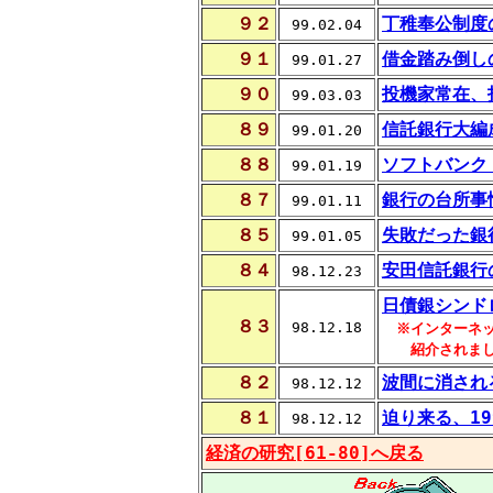
９２
丁稚奉公制度
99.02.04
９１
借金踏み倒し
99.01.27
９０
投機家常在、
99.03.03
８９
信託銀行大編
99.01.20
８８
ソフトバンク
99.01.19
８７
銀行の台所事
99.01.11
８５
失敗だった銀
99.01.05
８４
安田信託銀行
98.12.23
日債銀シンド
８３
98.12.18
※インターネッ
紹介されまし
８２
波間に消され
98.12.12
８１
迫り来る、19
98.12.12
経済の研究[61-80]へ戻る