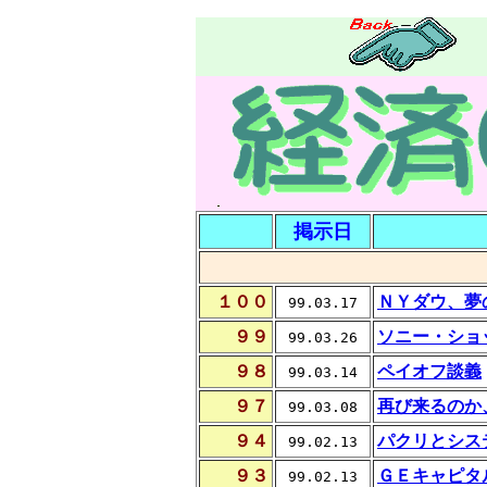
掲示日
１００
ＮＹダウ、夢
99.03.17
９９
ソニー・ショ
99.03.26
９８
ペイオフ談義
99.03.14
９７
再び来るのか
99.03.08
９４
パクリとシス
99.02.13
９３
ＧＥキャピタ
99.02.13