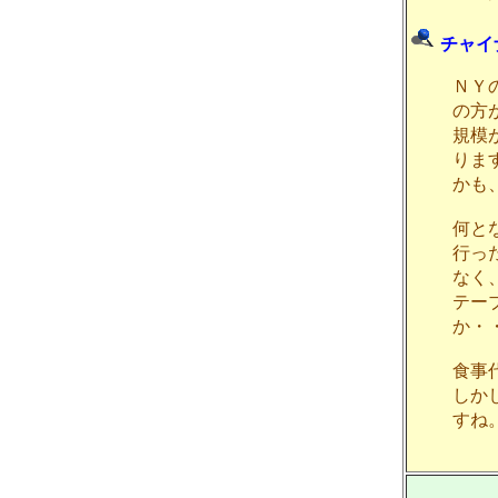
チャイ
ＮＹ
の方
規模
りま
かも
何と
行っ
なく
テー
か・
食事
しか
すね