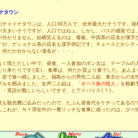
ナタウン
のチャイナタウンは、人口30万人で、全米最大だそうです。規
が大きいそうですが、人口ではねぇ。しかし、バスの感覚では
が分かりません。結構笑えるのは、看板。中国系の店名が漢字
すが、ナショナル系の店名も漢字併記です。チェースとかシテ
、何だか分からない漢名が・・・。
なく慌ただしい中で、昼食。一人参加のポン太は、テーブルの
たり来たりです(笑)。食事は、何だか質より量でした。あんま
、皆で食べ残しました。福島からの男性二人組、東京からの女
ブルを囲みました。女声二人組は、「
オペラ座の怪人
」を観劇
・・英語が難しいらしいですぞ、とアドバイス(？)。
代も観光費に込みだったので、たぶん昼食代をケチってあるの
しこれが、ＮＹ滞在中の一番リッチな食事に成ったのは、少々
。