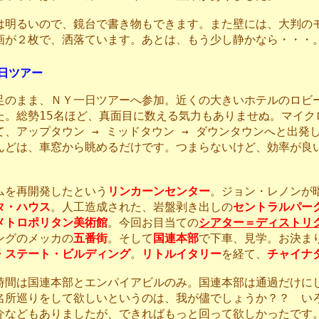
は明るいので、鏡台で書き物もできます。また壁には、大判の
画が２枚で、洒落ています。あとは、もう少し静かなら・・・
日ツアー
足のまま、ＮＹ一日ツアーへ参加。近くの大きいホテルのロビ
た。総勢15名ほど、真面目に数える気力もありませぬ。マイク
て、アップタウン → ミッドタウン → ダウンタウンへと出発
んどは、車窓から眺めるだけです。つまらないけど、効率が良
。
ムを再開発したという
リンカーンセンター
。ジョン・レノンが
タ・ハウス
。人工造成された、岩盤剥き出しの
セントラルパー
メトロポリタン美術館
。今回お目当ての
シアター＝ディストリ
ングのメッカの
五番街
。そして
国連本部
で下車、見学。お決ま
・ステート・ビルディング
。
リトルイタリー
を経て、
チャイナ
時間は国連本部とエンパイアビルのみ。国連本部は通過だけに
名所巡りをして欲しいというのは、我が儘でしょうか？？ い
介などもありましたが、できればもっと回って欲しかったです