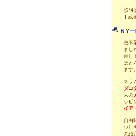
照明
ト絵
ＮＹ一
寝不
まし
乗し
ほと
ます
スラ
ダコ
大の
ッピ
イア
自由
少し
の紹