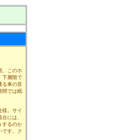
階。このホ
、下層階で
通る車の音
時間では眠
仕様。サイ
鏡台には、
うするのか
いです。ク