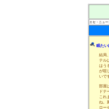
エセ・ニューヨ
眠たい
結局
テル
はう
が喧
いで
部屋
ドテ
これ
ね。
ロー