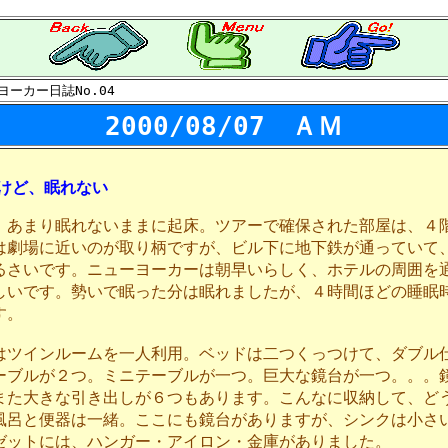
ーカー日誌No.04
2000/08/07 ＡＭ
けど、眠れない
、あまり眠れないままに起床。ツアーで確保された部屋は、４
は劇場に近いのが取り柄ですが、ビル下に地下鉄が通っていて
るさいです。ニューヨーカーは朝早いらしく、ホテルの周囲を
しいです。勢いで眠った分は眠れましたが、４時間ほどの睡眠
す。
はツインルームを一人利用。ベッドは二つくっつけて、ダブル
ーブルが２つ。ミニテーブルが一つ。巨大な鏡台が一つ。。。
また大きな引き出しが６つもあります。こんなに収納して、ど
風呂と便器は一緒。ここにも鏡台がありますが、シンクは小さ
ゼットには、ハンガー・アイロン・金庫がありました。