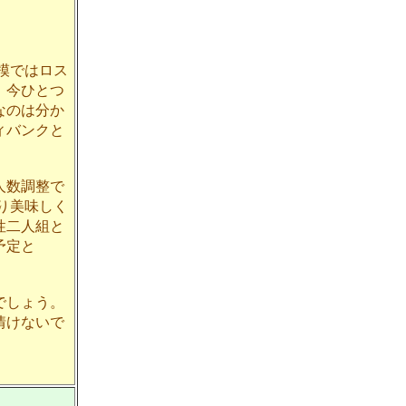
模ではロス
、今ひとつ
なのは分か
ィバンクと
人数調整で
り美味しく
性二人組と
予定と
でしょう。
情けないで