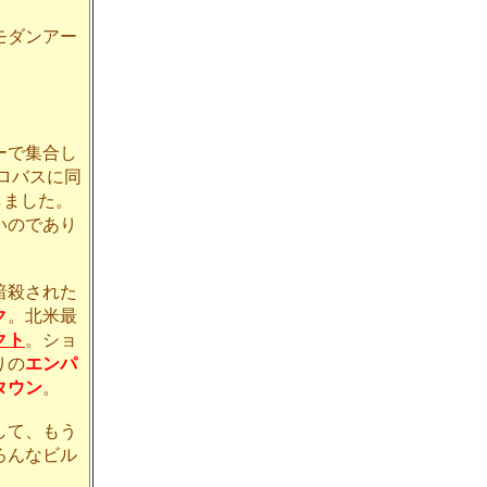
モダンアー
。
ーで集合し
ロバスに同
しました。
いのであり
暗殺された
ク
。北米最
クト
。ショ
りの
エンパ
タウン
。
して、もう
ろんなビル
。