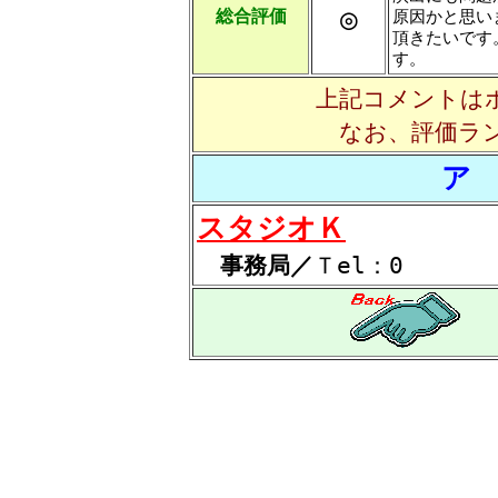
◎
総合評価
原因かと思い
頂きたいです
す。
上記コメントは
なお、評価ラ
ア
スタジオＫ
事務局／
Ｔel：0