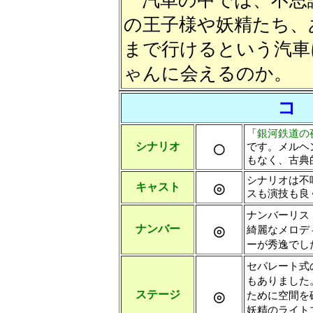
汽車の中では、不思
の王子様や妖精たち、
まで行けるという汽車
ゃんに会えるのか。
コ
「
銀河鉄道の
○
シナリオ
です。メルヘ
もなく、古典
シナリオは不
◎
キャスト
スも演技も良
ナンバーリス
◎
ナンバー
綺麗なメロデ
ーが秀逸でし
セパレート式
もありました
◎
ステージ
ために空間を
妖精のライト