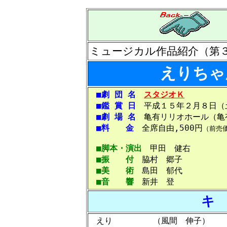
ミュージカル作品紹介（第
えりちゃ
■劇 団 名
スタジオＫ
■鑑 賞 日
平成１５年２月８日（
■劇 場 名
亀有リリオホール（亀
■料 金
全席自由,500円
（前売
■脚本・演出
甲田 健右
■振 付
脇村 郷子
■美 術
島田 郁代
■音 響
新井 登
キ
えり （風間 伸子）