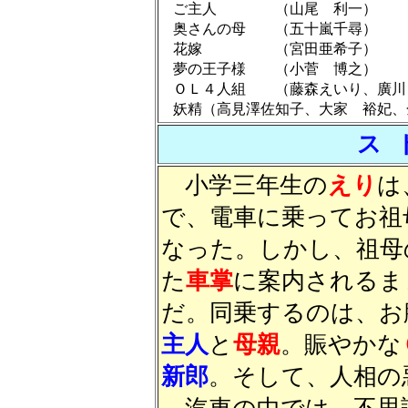
ご主人 （山尾 利一）
奥さんの母 （五十嵐千尋）
花嫁 （宮田亜希子）
夢の王子様 （小菅 博之）
ＯＬ４人組 （藤森えいり、廣川
妖精（高見澤佐知子、大家 裕妃、
ス 
小学三年生の
えり
は
で、電車に乗ってお祖
なった。しかし、祖母
た
車掌
に案内されるま
だ。同乗するのは、お
主人
と
母親
。賑やかな
新郎
。そして、人相の