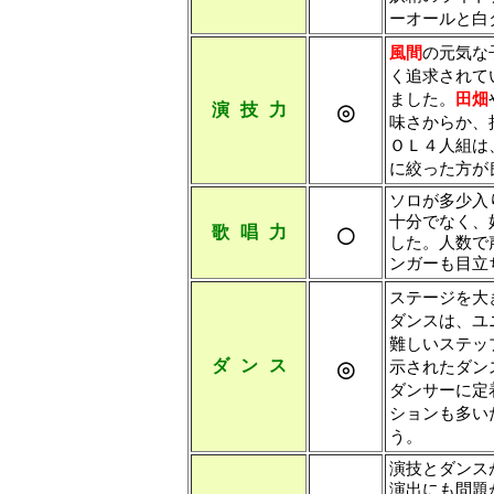
ーオールと白
風間
の元気な
く追求されて
ました。
田畑
◎
演 技 力
味さからか、
ＯＬ４人組は
に絞った方が
ソロが多少入
十分でなく、
○
歌 唱 力
した。人数で
ンガーも目立
ステージを大
ダンスは、ユ
難しいステッ
◎
ダ ン ス
示されたダン
ダンサーに定
ションも多い
う。
演技とダンス
演出にも問題