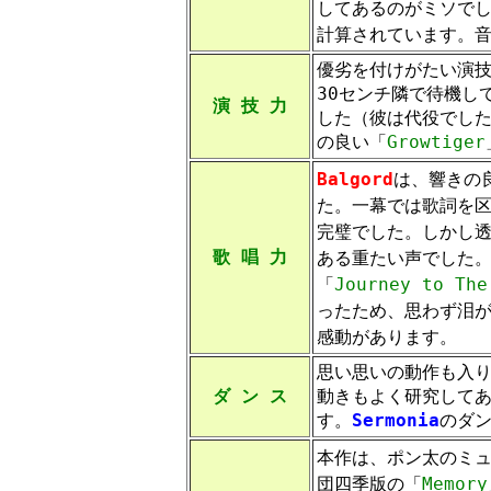
してあるのがミソで
計算されています。
優劣を付けがたい演
30センチ隣で待機し
演 技 力
した（彼は代役でし
の良い「
Growtiger
Balgord
は、響きの
た。一幕では歌詞を
完璧でした。しかし
歌 唱 力
ある重たい声でした
「
Journey to The
ったため、思わず泪
感動があります。
思い思いの動作も入
ダ ン ス
動きもよく研究して
す。
Sermonia
のダ
本作は、ポン太のミ
団四季版の「
Memory