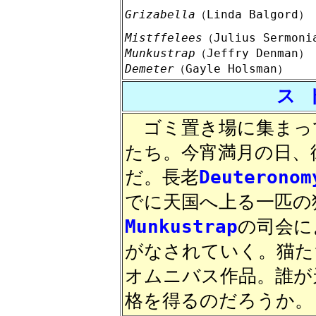
Grizabella
（Linda Balgord）
Mistffelees
（Julius Sermoni
Munkustrap
（Jeffry Denman）
Demeter
（Gayle Holsman）
ス 
ゴミ置き場に集まって
たち。今宵満月の日、
だ。長老
Deuteronom
でに天国へ上る一匹の
Munkustrap
の司会に
がなされていく。猫た
オムニバス作品。誰が
格を得るのだろうか。