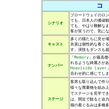
コ
ブロードウェイのロ
ても、日本人の価値
シナリオ
ても、やはり難解な
客が笑うので、気に
多くの猫たちに見せ
キャスト
衣裳は個性的な着ぐ
す。演技もダンスも
「
Memory
」が最高傑
れるような綺麗さが
ナンバー
Heaviside Layer
合わせ的に感じてし
客席も取り込んで作
様々な廃棄物を組み
でステージを見学で
ステージ
は、間近で観ると迫
猫の着ぐるみは多種