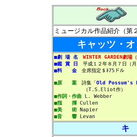
ミュージカル作品紹介（第
キャッツ・オ
■劇 場 名
WINTER GARDEN劇場
■鑑 賞 日
平成１２年８月７日（月
■料 金
全席指定＄ﾈ75ドル
■原 案
詩集「
Old Possum's 
（T.S.Eliot作）
■作詞・作曲
L. Webber
■指 揮
Cullen
■美 術
Napier
■音 響
Levan
キ