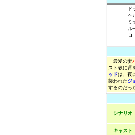
ド
ヘ
ミ
ル
ロ
最愛の妻
スト教に背
ッド
は、夜
襲われた
ジ
するのだっ
シナリオ
キャスト