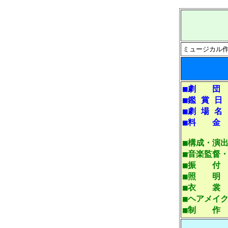
ミュージカル
■劇 団
■鑑 賞 日
■劇 場 名
■料 金
■構成・演
■音楽監督
■振 付
■照 明
■衣 裳
■ヘアメイ
■制 作