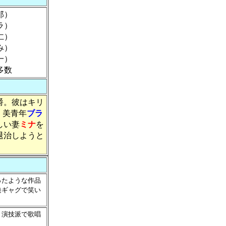
郎）
ラ）
仁）
み）
一）
数
爵。彼はキリ
。美青年
ブラ
しい妻
ミナ
を
退治しようと
ったような作品
発ギャグで笑い
。演技派で歌唱