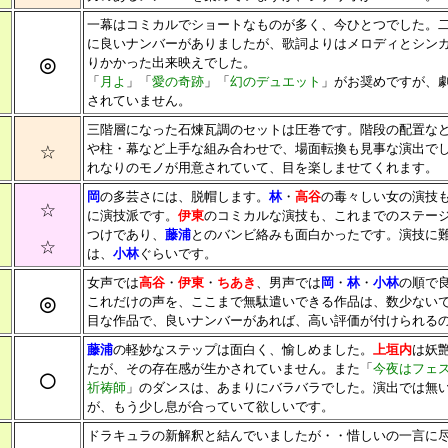
一幕はコミカルでショートなものが多く、今ひとつでした。
に良いナンバーがありましたが、歌詞よりはメロディとシン
◎
りかかった出来映えでした。
「
月よ
」「
愛の奇跡
」「
幻のデュエット
」がお奨めですが、
されていません。
三階層になった石煉瓦調のセットは圧巻です。階段の配置な
☆
や柱・幕など上手な組み合わせで、場面転換も見事な演出で
れなりのモノが用意されていて、目を楽しませてくれます。
岡
の多芸さには、脱帽します。
林
・
高谷
の毒々しい女の演技
☆
に演技派です。
伊東
のコミカルな演技も、これまでのステー
つけであり、
藤浦
とのバンビ絡みも面白かったです。演技に
☆
は、
小林
ぐらいです。
女声では
高谷
・
伊東
・
ちあき
、男声では
岡
・
林
・
小林
の順で
◎
これだけの声を、ここまで無駄遣いできる作品は、数少ない
目な作品で、良いナンバーがあれば、高い評価が付けられる
藤浦
の軽妙なステップは面白く、愉しめました。
上垣内
は妖
たが、その存在感が生かされていません。また「
今夜はフェ
○
祈祷師
」のダンスは、あまりにバラバラでした。演出では無
が、もう少し息が合っていて欲しいです。
ドラキュラの新解釈と結んでいましたが・・惜しいの一言に