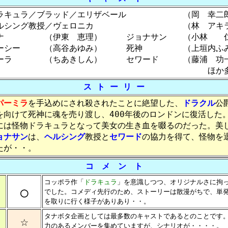
ラキュラ／ブラッド／エリザベール （岡 幸二
ルシング教授／ヴェロニカ （林 アキ
ナ （伊東 恵理） ジョナサン （小林 
ーシー （高谷あゆみ） 死神 （上垣内ふ
ーラ （ちあきしん） セワード （藤浦 功
ほか多
ス ト ー リ ー
パーミラ
を手込めにされ殺されたことに絶望した、
ドラクル
公
を向けて死神に魂を売り渡し、400年後のロンドンに復活した
には怪物ドラキュラとなって美女の生き血を啜るのだった。美
ョナサン
は、
ヘルシング
教授と
セワード
の協力を得て、怪物を
たが・・。
コ メ ン ト
コッポラ作「
ドラキュラ
」を意識しつつ、オリジナルさに拘
○
でした。コメディ先行のため、ストーリーは散漫がちで、単
を取りに行く様子がありあり・・。
タナボタ企画としては最多数のキャストであるとのことです
☆
力のあるメンバーを集めていますが、シナリオが・・・・。