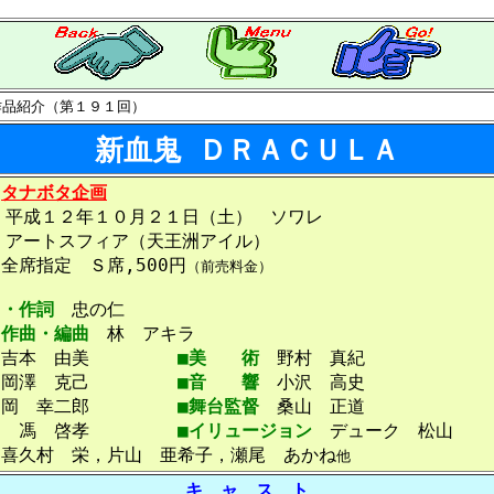
作品紹介（第１９１回）
新血鬼 ＤＲＡＣＵＬＡ
タナボタ企画
平成１２年１０月２１日（土） ソワレ
アートスフィア（天王洲アイル）
全席指定 Ｓ席,500円
（前売料金）
出・作詞
忠の仁
・作曲・編曲
林 アキラ
吉本 由美
■美 術
野村 真紀
岡澤 克己
■音 響
小沢 高史
岡 幸二郎
■舞台監督
桑山 正道
ク
馮 啓孝
■イリュージョン
デューク 松山
喜久村 栄，片山 亜希子，瀬尾 あかね
他
キ ャ ス ト