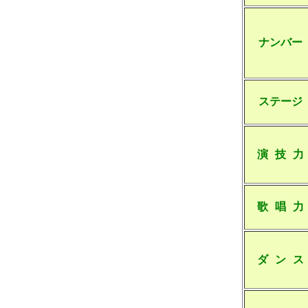
ナンバー
ステージ
演 技 力
歌 唱 力
ダ ン ス