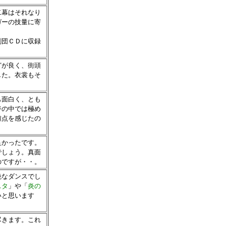
二幕はそれなり
ガーの技量に寄
劇団ＣＤに収録
どが良く、街頭
した。衣裳もそ
も面白く、とも
ジの中では極め
難点を感じたの
良かったです。
でしょう。真面
のですが・・。
艶なダンスでし
スタ
」や「
炎の
いと思います
尽きます。これ