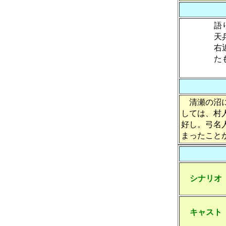
語
天
右
清瀬の沼に
しては、村
好し。弓名
まったこと
シナリオ
キャスト