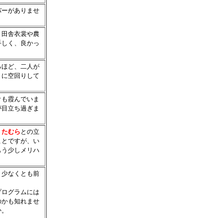
バーがありませ
。田舎衣裳や農
手しく、良かっ
るほど、二人が
さに空回りして
オも霞んでいま
が目立ち過ぎま
。
たむら
との立
ことですが、い
もう少しメリハ
、少なくとも前
プログラムには
のかも知れませ
か。