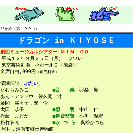
作品紹介（第１９０回）
ドラゴン in ＫＩＹＯＳＥ
劇団ミュージカルシアター☆ＭＩＭＩＣＯ
平成１２年９月２５日（月） ソワレ
東京芸術劇場 小ホール２（池袋）
全席自由,000円
（前売料金）
清瀬伝説「
ぶたい
」
たむらみみこ
■音 楽
羽柴 昴
あん・アンドウ，佐久間 澪
藤間 美々子，安 伶
太田 恭子
■照 明
中山 仁
権藤 まどか
■舞台監督
小川 隆宏
松竹衣裳
■か つ ら
奥松かつら
尾村，清瀬市郷土博物館