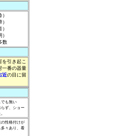
伶）
華）
音）
）
数
害を引き起こ
村一番の器量
右近
の目に留
スでも無い
おらず、ショー
た。
達の性格付けが
も多々あり、看