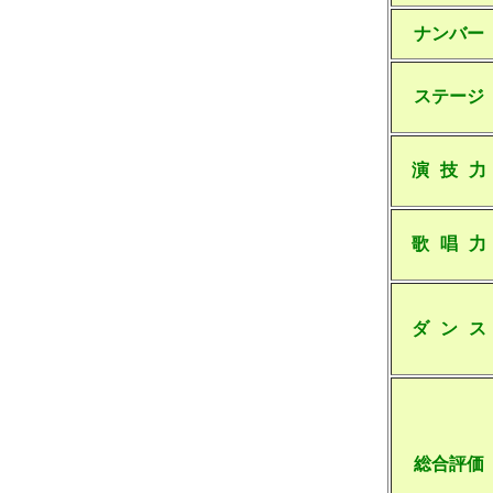
ナンバー
ステージ
演 技 力
歌 唱 力
ダ ン ス
総合評価