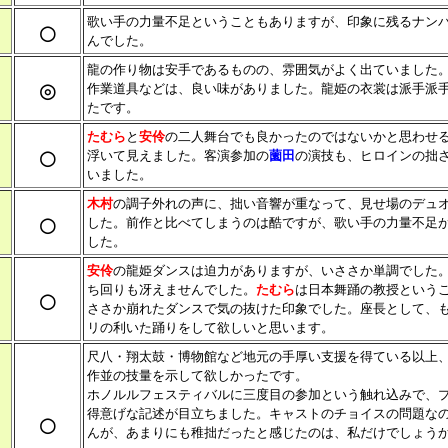
歌い手の力量不足ということもありますが、印象に残るナン
○
んでした。
龍の作り物は安手であるものの、雰囲気がよく出ていました
◎
作業道具などは、良い味がありました。龍姫の衣裳は派手派
たです。
たむら
と
安伶
の二人舞台でも良かったのではないかと思わせ
○
浮いて見えました。客演参加の
薗田
の演技も、ヒロインの拙
いました。
木村
の調子外れの声に、拙い音響が重なって、見せ場のデュ
○
した。前作と比べてしまうのは酷ですが、歌い手の力量不足
した。
安伶
の龍姫ダンスは迫力がありますが、いささか単調でした
ち回りも冴えませんでした。
たむら
は日本舞踊の教授という
○
ささか崩れたダンスで気の抜けた印象でした。座長として、
リの利いた踊りをして欲しいと思います。
尺八・翔太鼓・博物館など地元の手厚い支援を得ている以上
作並の技量を示して欲しかったです。
ホノルルフェスティバルに三度目の参加という触れ込みで、
得意げな記述が目立ちました。キャストのチョイスの問題な
○
んが、あまりにも稚拙だったと感じたのは、私だけでしょう