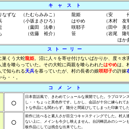
キ ャ ス ト
りなずな （たむらみみこ） 龍姫 （安 
兵 （小坂まさひろ） はやめ （木村 友
近 （薗田 法拳） 咲耶子 （田中 美
たも （佐藤 裕介） 笹 （岩尾 隆明
ほか多
ス ト ー リ ー
巣くう大蛇
龍姫
。沼に人々を寄せ付けないばかりか、度々水
人達を喰らっていた。その大蛇に両親を喰らわれた
はやめ
は、
人で知られる
天兵
を慕っていたが、村の長者の娘
咲耶子
の許嫁
から・・。
コ メ ン ト
日本昔話風で、きわめてシュールな展開でした。ラブロマン
○
し・・ちょっと異色作です。しかし、会話が十分に練られて
トな作品にも関わらず、随分と間延びしてしまった印象でし
前作に比べると素人さが目立つキャスティングでした。村人
○
ない上に、メインも今少し映えません。台詞棒読みのシーン
板作品にしては残念な出来でした。