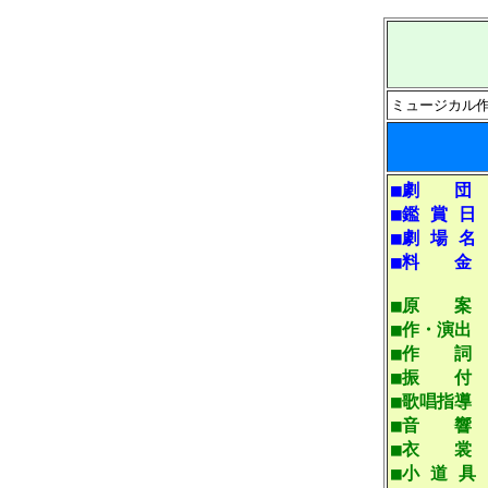
ミュージカル
■劇 団
■鑑 賞 日
■劇 場 名
■料 金
■原 案
■作・演出
■作 詞
■振 付
■歌唱指導
■音 響
■衣 裳
■小 道 具