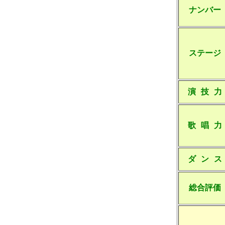
ナンバー
ステージ
演 技 力
歌 唱 力
ダ ン ス
総合評価