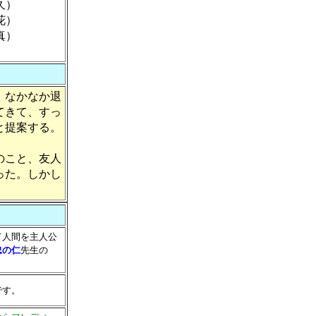
久）
花）
真）
）
、なかなか退
てきて、すっ
と提案する。
のこと、友人
った。しかし
て人間を主人公
忠の仁
先生の
です。