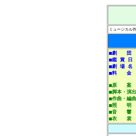
ミュージカル
■劇 団
■鑑 賞 日
■劇 場 名
■料 金
■原 案
■脚本・演
■作曲・編
■照 明
■音 響
■衣 裳