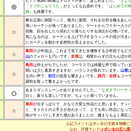
ピアノ基調の綺麗なメロディが多く、楽しめました。「
さよ
◎
「
イブのこもりうた
」がとってもお奨めです。「
はじめての
旅
」も綺麗です。
舞台正面に病院ベッド、後方に楽団、それを仕切る楓をあし
薄いカーテンが張ってありました。ゲートからワイヤー入り
☆
四枚、顔を出したり揺れたり落ちたりする演出が心憎いです
気になるのは、カーテンを上げ下げするウィンチの音が大き
にカーテンを動かす必然性が見えませんでした。
島田
の少年役は、これまで見てきた女優扮する少年役でもピ
☆
山
のフォローも巧いです。
史桜
は、相変わらずの立ちんぼが
島田
は抑えがちでしたが、コーラスでは綺麗な声で唱ってい
唱いは少し素直すぎますが、バランスが取れています。
山形
☆
る渋い声で、
杉江
の低音も響きよいです。
詩乃
・
史桜
もコー
調和を取って響きよかったです。
あまりダンスシーンがありませんでした。「
なぎさでパーテ
○
白く、振りも楽しいですが、ちょっと揃っていません。
島田
が出ずっぱりで、かなり大変な作品だと思います。ナン
☆
と、キャストの上手さが合わさって、とても良い作品になっ
味がサッパリしすぎた感がありましたが、纏まりもよく満足
上記コメントはポン太の主観＆独断に
なお、評価ランクは
ポン太の五つ星