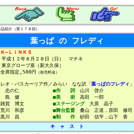
作品紹介（第１７８回）
葉っぱ の フレディ
Ｋ−ＬＩＮＫＳ
平成１２年８月２８日（日） マチネ
東京グローブ座（新大久保）
全席指定,500円
（前売料金）
レオ・バスカーリア作／みらい なな訳「
葉っぱのフレディ
出
忠の仁
■作 詞
山川 啓介
曲
島 健
■美 術
高田 一郎
雑賀 博文
■ステージング
大原 晶子
荒川 和彦
■舞台監督
桑山 正道，原田 修司
黒川 昌
■制 作
砂田 信平，山下 香
キ ャ ス ト