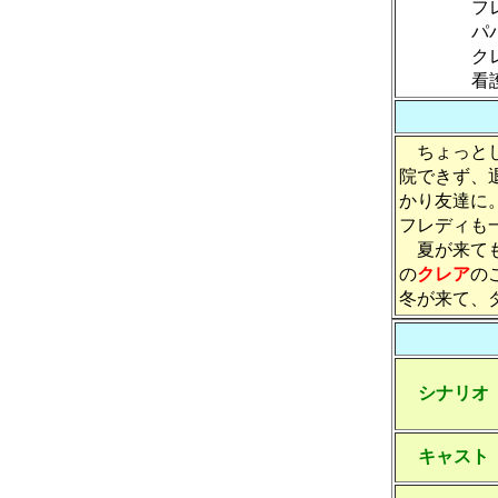
フ
パ
ク
ちょっとし
院できず、
かり友達に
フレディも
夏が来ても
の
クレア
の
冬が来て、
シナリオ
キャスト