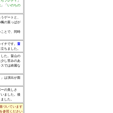
ならフレディ
」
秋
」「
いのちの
らうゲートと、
の楓の葉っぱが
。
いことで、同時
カイチです。
畠
目立ちました。
ました。畠山の
は少し苦みのあ
ラスでは綺麗な
ィ
」は演出が面
バーの美しさ
ていました。後
しました。
基づいています
を参照ください