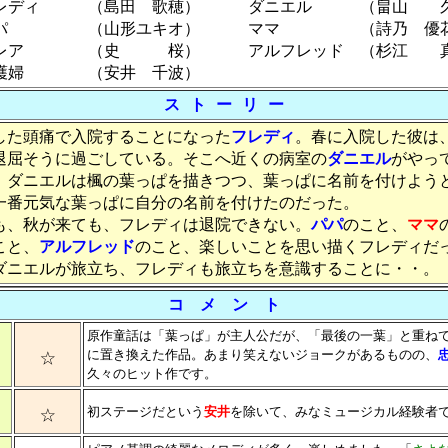
レディ （島田 歌穂） ダニエル （畠山 
パ （山形ユキオ） ママ （詩乃 優
レア （史 桜） アルフレッド （杉江 
看護婦 （安井 千波
ス ト ー リ ー
た頭痛で入院することになった
フレディ
。春に入院した彼は
退屈そうに過ごしている。そこへ近くの病室の
ダニエル
がやっ
。ダニエルは楓の葉っぱを描きつつ、葉っぱに名前を付けよう
一番元気な葉っぱに自分の名前を付けたのだった。
、秋が来ても、フレディは退院できない。
パパ
のこと、
ママ
こと、
アルフレッド
のこと、楽しいことを思い描くフレディだ
ダニエルが旅立ち、フレディも旅立ちを意識することに・・。
コ メ ン ト
原作童話は「葉っぱ」が主人公だが、「最後の一葉」と重ね
☆
に置き換えた作品。あまり笑えないジョークがあるものの、
久々のヒット作です。
☆
初ステージだという
安井
を除いて、みなミュージカル経験者