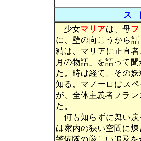
ス 
少女
マリア
は、母
フ
に、壁の向こうから話
精は、マリアに正直者
月の物語」を語って聞
た。時は経て、その妖
知る。マノーロはスペ
が、全体主義者フラン
た。
何も知らずに舞い戻
は家内の狭い空間に煉
警備隊の厳しい追及を