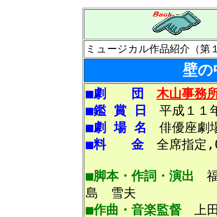
ミュージカル作品紹介（第
壁の
■劇 団
木山事務
■鑑 賞 日
平成１１年
■劇 場 名
俳優座劇場
■料 金
全席指定,0
■脚本・作詞・演出
福
島 雪夫
■作曲・音楽監督
上