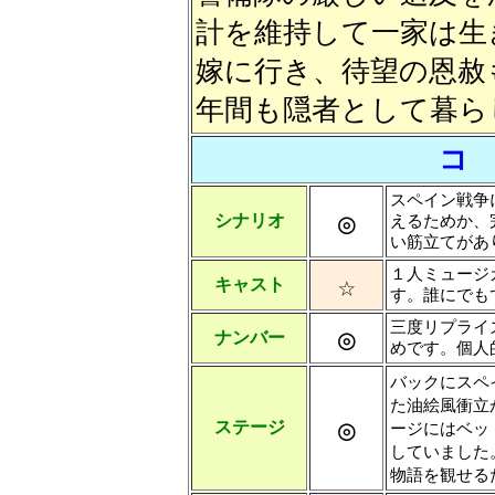
計を維持して一家は生
嫁に行き、待望の恩赦
年間も隠者として暮ら
コ
スペイン戦争
◎
シナリオ
えるためか、
い筋立てがあ
１人ミュージ
☆
キャスト
す。誰にでも
三度リプライ
◎
ナンバー
めです。個人
バックにスペ
た油絵風衝立
◎
ステージ
ージにはベッ
していました
物語を観せる