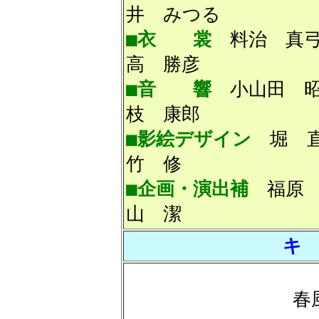
井 みつる
■衣 裳
料治
高 勝彦
■音 響
小山
枝 康郎
■影絵デザイン
堀
竹 修
■企画・演出補
福
山 潔
キ
春