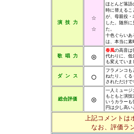
ほとんど落語
時に替えるこ
☆
が、母親役・
演 技 力
した。随所に
☆
た。
十色ぐらいあ
は、本当に素
春風
の高音は
◎
歌 唱 力
代わりに、低
も変えていま
フラメンコも
○
ダ ン ス
ねたり、くる
されただけで
一人ミュージ
もともと演技
◎
総合評価
いうカラーも
円は少し高い
上記コメントは
なお、評価ラ