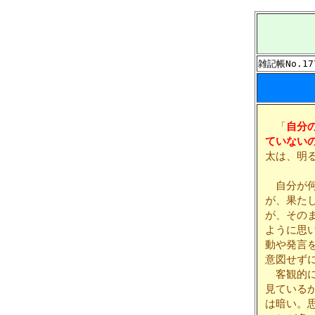
雑記帳No.17
「
自分
ていない
太は、明
自分が何
が、果た
が、その
ように思
動や発言
意図せず
客観的に
見ている
は暗い。