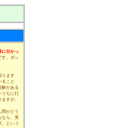
番に分かっ
です。ポン
困ります
いること
誤解がある
いうちに行
りますが、
人間がどう
るなら、実
家。という