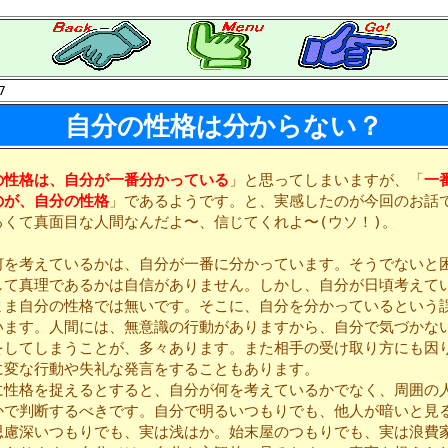
7
自分の性格は分からない？
の性格は、自分が一番分かっている
」と思ってしまいますが、「
一
のが、自分の性格
」であるようです。と、実感したのが今回のお話
るくて真面目な人間なんだよ〜、信じてくれよ〜(ウソ！)。
を考えているかは、自分が一番に分かっています。そうでないと
して真理であるかは自信がありません。しかし、自分が日頃考えて
まま自分の性格では無いです。そこに、自分を分かっているという
います。人間には、無意識の行動がありますから、自分で気づかな
をしてしまうことが、多々あります。また相手の受け取り方にも因
に変な行動や失礼な発言をすることもあります。
性格を捉えるとすると、自分が何を考えているかでなく、周囲の
かで判断するべきです。自分で明るいつもりでも、他人が暗いと見
思慮深いつもりでも、実は浅はか。始末屋のつもりでも、実は浪費