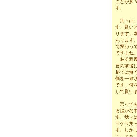
ことが多
す。
我々は、
す。賢い
ります。
あります
で変わっ
ですよね
ある程度
言の前後
格では無
価を一致
です。何
して貰い
言ってみ
る僅かな
す。我々
ラゲラ笑
す。しか
くことも