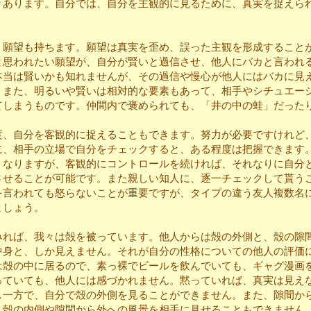
々あります。自分では、自分を主観的に見るために、真実を捉えら
願望も持ちます。願望は真実を歪め、誤った主観を形成すること
と思われたい願望が、自分が賢いと過信させ、他人にバカと言われ
本当は賢いかも知れませんが、その過信や慢心が他人にはバカに見
。また、明るいや賢いは相対的な要素もあって、相手やシチュエー
てしまうものです。仲間内で褒められても、「井の中の蛙」だった
。
、自分を客観的に捉えることもできます。努力が必要ですけれど
に、相手の立場で自分をチェックすると、ある程度は把握できます
くなりますが、客観的にコントロールを続ければ、それなりに自分
させることが可能です。また親しい知人に、逐一チェックして貰う
を言われても怒らないことが重要ですが、タイプの違う友人複数名
ましょう。
れば、我々は殻を被っています。他人からは殻の外側と、殻の隙
中身と、しか見えません。それが自分の性格についての他人の評価
は殻の中に居るので、素っ裸でビールを飲んでいても、ギャグ漫画
っていても、他人には感づかれません。黙っていれば、真実は見え
し一方で、自分で殻の外側を見ることができません。また、隙間か
、殻の内側や隙間から外への風景を相手に見せることもできません