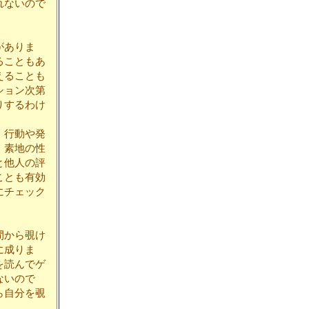
れないので
がありま
ることもあ
えることも
ション次第
りするわけ
、行動や発
。素地の性
と他人の評
ことも有効
にチェック
間から覗け
に成りま
を読んでゲ
ないので
ら自分を覗
。