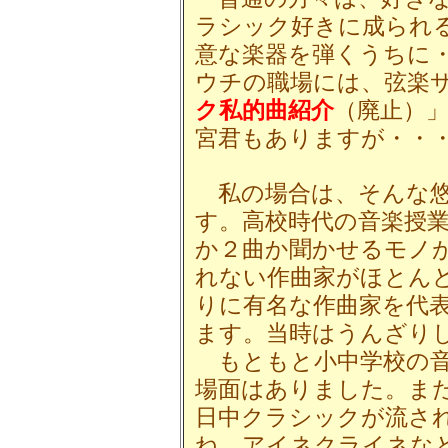
ラシック好きに成られ
意な楽器を弾くうちに
ウチの職場には、弦楽
ク私的曲紹介
（廃止）
宮君もありますが・・
私の場合は、そんな悠
す。高校時代の音楽授
か２曲か聞かせるモノ
れない作曲家がほとん
りに有名な作曲家を代
ます。当時はうんざり
もともと小中学校の音
場面はありました。ま
日中クラシックが流さ
ね。アイネクライネな