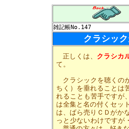
雑記帳No.147
クラシック
正しくは、
クラシカ
て。
クラシックを聴くのが
ちく）を垂れることは
れることも苦手ですが
は全集と名の付くセッ
は、ばら売りＣＤがか
っと少ないわけですが
普通の方々は、好きな