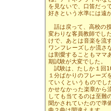
を見ないで、口笛だって
好きという水準には遠
話は戻って、高校の授
変わりな客員教師でし
けで、あとは音楽を流
ワンフレーズしか流さ
は割愛することもママ
期試験が大変でした。
試験は、たしか１回1
１分ばかりのフレーズ
ていくというものでし
かせなかった楽章から
しても当てるのは至難
聞かされていたので準
曲２曲は間違えます。