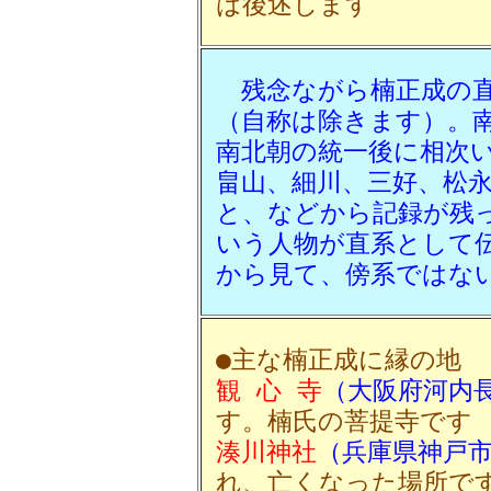
は後述します
残念ながら楠正成の
（自称は除きます）。
南北朝の統一後に相次
畠山、細川、三好、松
と、などから記録が残
いう人物が直系として
から見て、傍系ではな
●主な楠正成に縁の地
観 心 寺
（大阪府河内
す。楠氏の菩提寺です
湊川神社
（兵庫県神戸
れ、亡くなった場所で