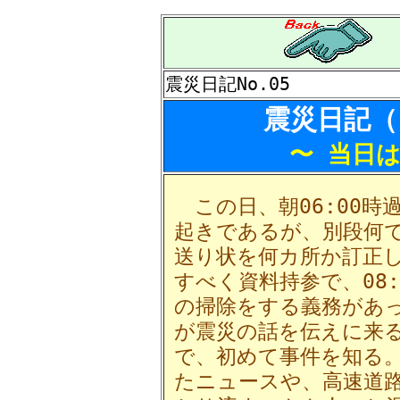
震災日記No.05
震災日記（
〜 当日
この日、朝06:00時
起きであるが、別段何
送り状を何カ所か訂正
すべく資料持参で、08
の掃除をする義務があっ
が震災の話を伝えに来
で、初めて事件を知る
たニュースや、高速道