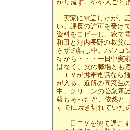
かり流す。やや人ごと
実家に電話したが、話
い。課長の許可を受け
資料をコピーし、家で
和田と河内長野の叔父
らずの話し中。パソコ
ながら・・・一日中実
はなく、父の職場とも
ＴＶが携帯電話なら通
が入る。近所の同窓生
中。グリーンの公衆電
報もあったが、依然と
すでに焼き切れていた
一日ＴＶを観て過ごす