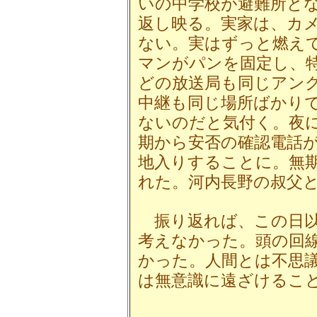
いの中学校が避難所と
返し映る。実家は、カ
ない。実はずっと燃え
マンがパンを固定し、
どの放送局も同じアン
中継も同じ場所ばかり
ないのだと気付く。夜
期から安否の確認電話
地入りすることに。無
れた。河内長野の叔父
振り返れば、この日以
考えなかった。頭の回
かった。人間とは不思
は無意識に遠ざけるこ