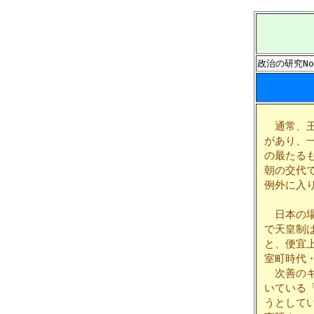
政治の研究No
通常、王
があり、
の最たる
朝の交代
例外に入
日本の場
で天皇制
と、便宜
室町時代
次善のキ
いている
うとして