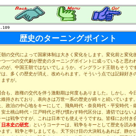
.109
歴史のターニングポイント
朝の交代によって国家体制は大きく変化をします。変化前と変化
一つ一つの交代劇が歴史のターニングポイントに成っていると思わ
ものが、中国王朝ではないでしょうか。イングランド王朝もそうで
では、多くの歴史が消え、改められます。そういう点では記録好き
りますが。
合も、政権の交代を伴う激動期は何度もありました。しかし、今
は維持されており、表向きは万世一系の歴史が綿々と続いています
上、政治の中心地をキーにして、飛鳥時代・奈良時代・平安時代・
・安土桃山時代・江戸時代と呼び慣わす時代区分は、適切ではない
ーは戦争ですが、これは日本でも使えそうですね。皆様にお付き
「
日本史の研究
」というコーナーは、戦争をキーとして歴史を読み
います。戦争と申しましても、天下分け目の大決戦もあれば、静か