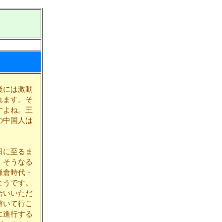
後には激動
れます。そ
すよね。王
の中国人は
日に至るま
。そうなる
鎌倉時代・
ようです。
合いいただ
解いて行こ
に進行する