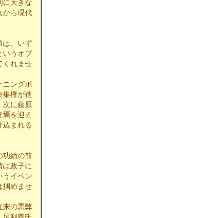
制に大きな
れから現代
語は、いず
というオブ
てくれませ
ーニングポ
央集権が進
。次に藤原
終焉を迎え
け込まれる
の功績の前
績は政子に
いうイベン
は掴めませ
在来の悪弊
。足利尊氏