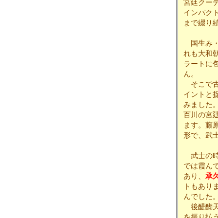
宮廷クー
インパク
まで綴り
国生み・
れも大和
ラートに
ん。
そこで古
イントと
みました
百川の宮
ます。藤
形で、武
武士の時
では霞ん
あり、
承
トもあり
んでした
後醍醐天
を振り払