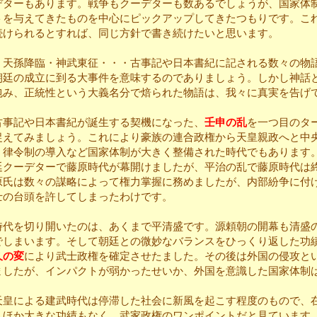
デターもあります。戦争もクーデターも数あるでしょうが、国家体
トを与えてきたものを中心にピックアップしてきたつもりです。こ
続けられるとすれば、同じ方針で書き続けたいと思います。
天孫降臨・神武東征・・・古事記や日本書紀に記される数々の物
朝廷の成立に到る大事件を意味するのでありましょう。しかし神話
包み、正統性という大義名分で焙られた物語は、我々に真実を告げ
事記や日本書紀が誕生する契機になった、
壬申の乱
を一つ目のタ
捉えてみましょう。これにより豪族の連合政権から天皇親政へと中
。律令制の導入など国家体制が大きく整備された時代でもあります
廷クーデターで藤原時代が幕開けましたが、平治の乱で藤原時代は
原氏は数々の謀略によって権力掌握に務めましたが、内部紛争に付
士の台頭を許してしまったわけです。
代を切り開いたのは、あくまで平清盛です。源頼朝の開幕も清盛
でしまいます。そして朝廷との微妙なバランスをひっくり返した功
久の変
により武士政権を確定させたました。その後は外国の侵攻と
ましたが、インパクトが弱かったせいか、外国を意識した国家体制
。
皇による建武時代は停滞した社会に新風を起こす程度のもので、
うほか大きな功績もなく、武家政権のワンポイントだと見ています