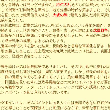
大きな意味合いは見いだせません。
応仁の乱
そのものは些少なイベ
として混迷の戦国時代を演出し、地方分権の時代を拓きました。そ
途を拓いたのは織田信長ですが、
大坂の陣
で勝利を掴んだ徳川家康
完成を見ました。
徳川政権は、歴史の流れを300年近く止めるという暴挙を働き、
が続きました。諸外国の介入と、雄藩・志士の活躍による
戊辰戦争
も惰眠から目覚め急速に文化停滞を巻き戻しました。今日の先進国
しく戊辰戦争の成果によるものでしょう。
進国の仲間入りを急いだ結果、反動政治と急速な軍国化を招き、
を引き起こしました。史上最大の消耗戦は敗戦により終息し、表面
たのは、怪我の功名でしょうか。
興を助けたのは朝鮮戦争でありましたし、その後、戦中に培われ
高度成長を成し遂げたのは、周知の事実です。しかし成長の成果を
し、負の遺産を今でも引きずっています。負の遺産を清算するには
り、打開点を見いだすには政界再編などの大きなインパクトが必要
っても戦争やクーデターというドラスティックな変化を誘発しない
ニングポイントを迎え入れたいと思います。
グポイントは、そのポイントにある人々には認識できない存在だ
件だと感じたことが実際は大した潮流にもならず、些細な事件だと