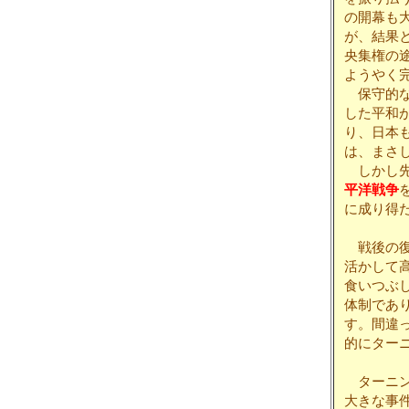
の開幕も
が、結果
央集権の
ようやく
保守的な
した平和
り、日本
は、まさ
しかし先
平洋戦争
に成り得
戦後の復
活かして
食いつぶ
体制であ
す。間違
的にター
ターニン
大きな事