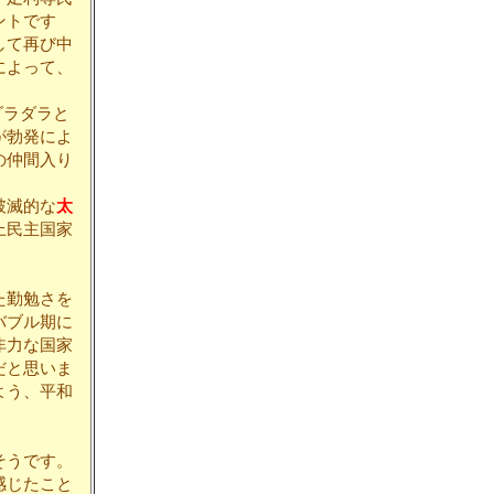
ントです
して再び中
によって、
ダラダラと
が勃発によ
の仲間入り
破滅的な
太
上民主国家
た勤勉さを
バブル期に
非力な国家
だと思いま
よう、平和
そうです。
感じたこと