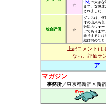
中村
の大きな
☆
ます。女優達
されました。
ダンスは、何
オの出来も良
歌唱のウェー
☆
総合評価
けてあります
維持するには
結婚おめでと
上記コメントは
なお、評価ラ
ア
マガジン
事務所／
東京都新宿区新