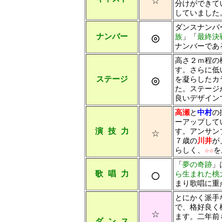
分けができて
していました
ダンスナンバ
◎
ナンバー
族
」「
最終決
ナンバーであ
高さ２ｍ程の
す。さらに低
◎
ステージ
を凝らしたカ
た。ステージ
良いデザイン
高瀬
と
中村
の
ーアップして
☆
演 技 力
す。アンサン
７歳の
川井
が
らしく、
☆☆
を
「
夢の奇跡
」
○
歌 唱 力
ら生まれた桃
まり歌唱に重
とにかく派手
で、格好良く
☆
ます。二年前
ダ ン ス