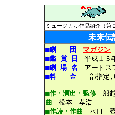
ミュージカル作品紹介（第
未来伝
■劇 団
マガジン
■鑑 賞 日
平成１３年
■劇 場 名
アートスフ
■料 金
一部指定,0
■作・演出・監修
船越
曲
松本 孝浩
■作詩・作曲
水