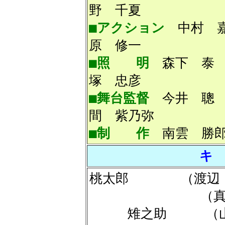
野 千夏
■アクション
中村
原 修一
■照 明
森下
塚 忠彦
■舞台監督
今井
間 紫乃弥
■制 作
南雲 勝郎
キ
桃太郎 （渡
（
雉之助 （