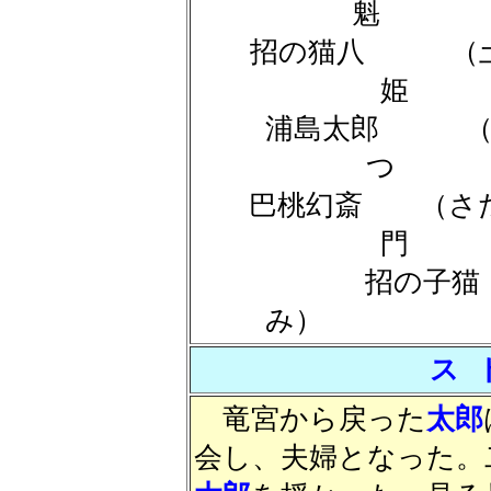
魁 （
招の猫八 （
姫 （
浦島太郎 
つ （
巴桃幻斎 （さ
門 （
招の子
み）
ス 
竜宮から戻った
太郎
会し、夫婦となった。