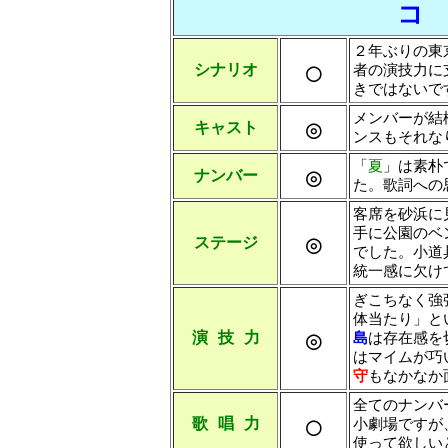
コ
２年ぶりの東
○
シナリオ
者の演技力に
きではないで
メンバーが結
◎
キャスト
ンスもそれな
「
夏
」は素朴
◎
ナンバー
た。歌詞への
客席を砂浜に
手に公園のベ
◎
ステージ
でした。小道
統一感に欠け
ぎこちなく強
体当たり」と
◎
演 技 力
島
は存在感を
はマイムが巧
守
もなかなか
全てのナンバ
○
歌 唱 力
小劇場ですが
使って欲しい