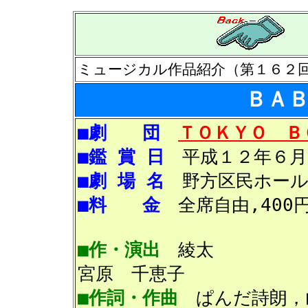
ミュージカル作品紹介（第１６２
ＢＡＢ
■劇 団
ＴＯＫＹＯ Ｂ
■鑑 賞 日
平成１２年６月
■劇 場 名
野方区民ホール
■料 金
全席自由,400
■作・演出
綾
宮原 千恵子
■作詞・作曲
ぱんだ詩朗，