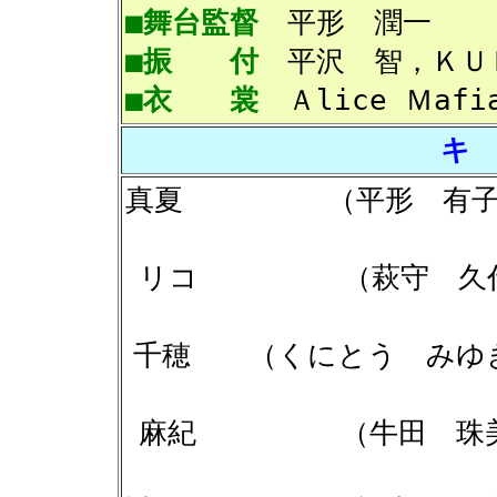
■舞台監督
平形 
■振 付
平沢 智，Ｋ
■衣 裳
Ａlice Ｍafi
キ
真夏 （平形 有
リコ （萩守 
千穂 （くにとう み
麻紀 （牛田 