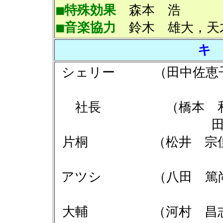
■特殊効果
森本 浩
■音楽協力
鈴木 雄大，天
キ
シェリー （田中
社長 （橋本 
片桐 （松井 
アツシ （八田 
大輔 （河村 