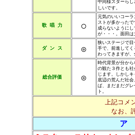
中同様スターらし
しいです。
元気のいいコーラ
ストが多かったで
○
歌 唱 力
成らないようにし
が・・・。面田は
狭いステージで目
◎
ダ ン ス
手で、前進してく
わってきますが、
時代背景が分から
の観た３作とも社
じます。しかしキ
◎
総合評価
底辺の荒んだ社会
ば、まだまだグレ
ト。
上記コメ
なお、
ア