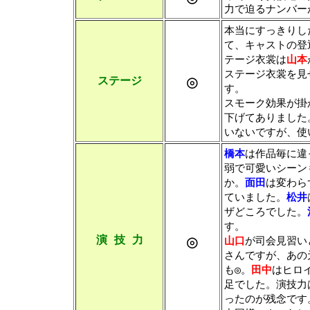
力で迫るナンバー
本当にすっきりし
て、キャストの登
テージ衣裳は
山本
ステージ衣裳を見
◎
ステージ
す。
スモーク効果が掛
下げてありました
いないですが、使
橋本
は作品毎に違
弱で可愛いシーン
か。
面田
は変わら
ていました。
松井
ザどころでした。
す。
◎
演 技 力
山口
が司会見習い
さんですが、あの
も◎。
田中
はヒロ
足でした。演技力
ったのが残念です