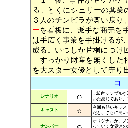
１年後、事件がキッカケで
る。とくにシェリーの興業
３人のチンピラが舞い戻り
ー
を看板に、派手な商売を
は手広く事業を手掛けるが
成る。いつしか片桐につけ
すっかり財産を無くした社
を大スター女優として売り
コ
比較的シンプルな
○
シナリオ
いた感じであり、
今回も熱いキャス
☆
キャスト
だと、さらに良い
オリジナルか、ノ
◎
ナンバー
っていく女優達の