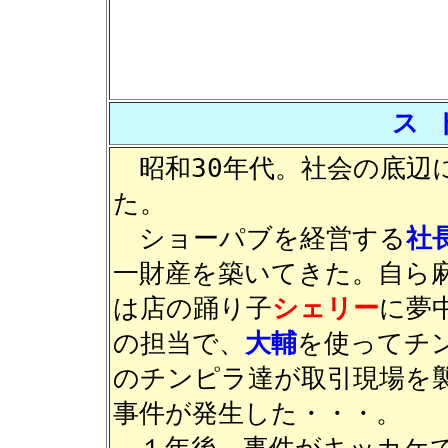
ス 
昭和30年代。社会の底辺
た。
ショーパブを経営する
社
一財産を築いてきた。自ら
は店の踊り子
シェリー
に夢
の担当で、
大輔
を使ってチ
のチンピラ達が取引現場を
事件が発生した・・・。