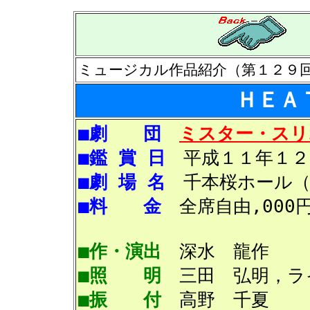
ミュージカル作品紹介（第１２９
ＨＥＡ
■劇 団
ミスター・スリ
■鑑 賞 日
平成１１年１２
■劇 場 名
千本桜ホール（
■料 金
全席自由,000
■作・演出
深水 
■照 明
三田 弘明，ラ
■振 付
高野 