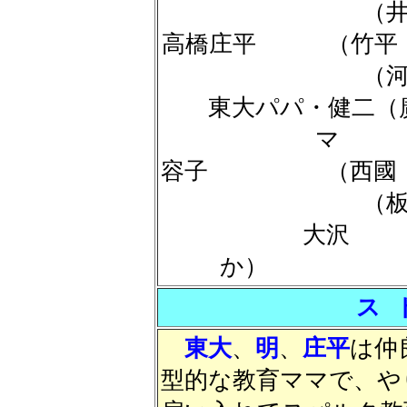
（
高橋庄平 （竹
（
東大パパ・健二
マ （
容子 （西國
（
大沢
か）
ス 
東大
、
明
、
庄平
は仲
型的な教育ママで、や