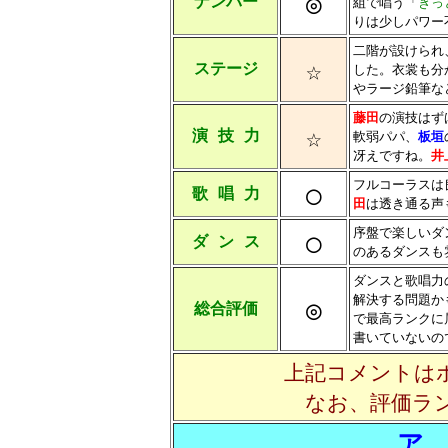
◎
ナンバー
組で唱う「
きっ
りは少しパワー
二階が設けられ
☆
ステージ
した。衣裳も分
やラージ鉛筆な
藤田
の演技はず
☆
演 技 力
軟弱パパ、
板垣
冴えですね。
井
フルコーラスは
○
歌 唱 力
田
は透き通る声
序盤で楽しいダ
○
ダ ン ス
のあるダンスも
ダンスと歌唱力
解決する問題か
◎
総合評価
で最高ランクに
書いていないの
上記コメントは
なお、評価ラ
ア