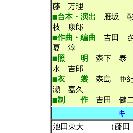
藤 万理
■台本・演出
雁
枝 康郎
■作曲・編曲
吉田
夏 淳
■照 明
森下
水 吉郎
■衣 裳
森島
瀬 嘉久
■制 作
吉田 健二
キ
池田東大 （