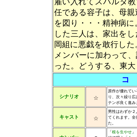
雇い入れてスパルタ教
任である容子は、母親
を図り・・・精神病に
した三人は、家出をし
岡組に悪戯を敢行した
メンバーに加わって、
った。どうする、東大
コ
原作が優れてい
☆
シナリオ
り、次々繰り広
テンポ良く進み
男性はわずか２
☆
キャスト
てくれます。全
た。
「
根を生やせ
」