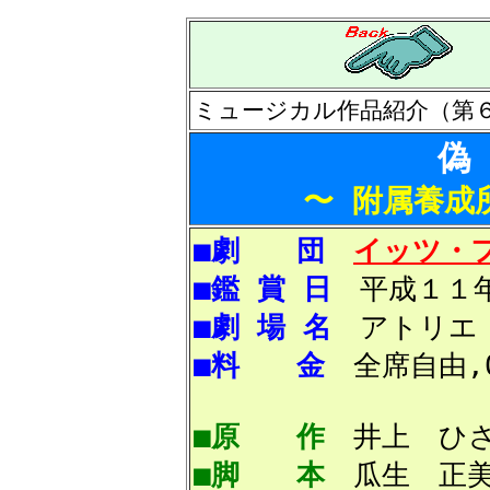
ミュージカル作品紹介（第
偽
〜 附属養成
■劇 団
イッツ・
■鑑 賞 日
平成１１年
■劇 場 名
アトリエ・
■料 金
全席自由,0
■原 作
井上 ひさ
■脚 本
瓜生