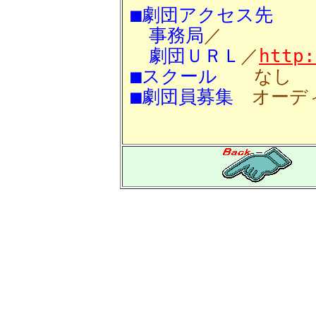
■劇団アクセス先
事務局
／
劇団ＵＲＬ
／
http:
■スクール
なし
■劇団員募集
オーデ