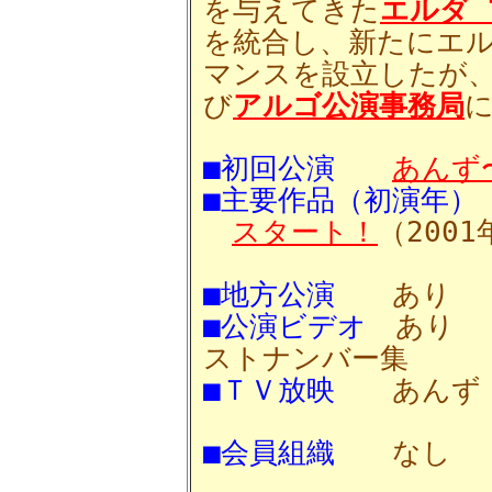
を与えてきた
エルダ
を統合し、新たにエ
マンスを設立したが
び
アルゴ公演事務局
■初回公演
あんず
■主要作品（初演年）
スタート！
（2001
■地方公演
あ
■公演ビデオ
ストナンバー集
■ＴＶ放映
あんず（2
■会員組織
なし