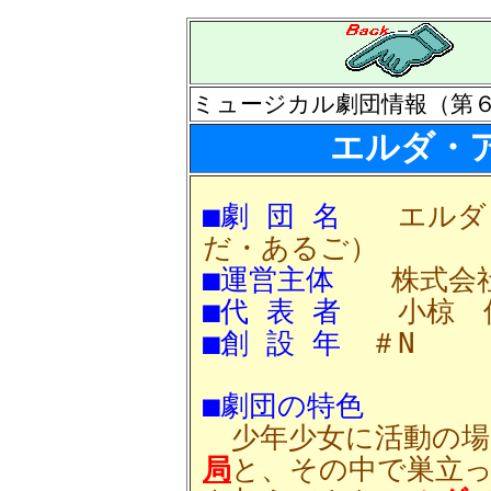
ミュージカル劇団情報（第
エルダ・
■劇 団 名
エルダ・
だ・あるご）
■運営主体
株式会社
■代 表 者
小椋 佳
■創 設 年
＃N
■劇団の特色
少年少女に活動の場
局
と、その中で巣立