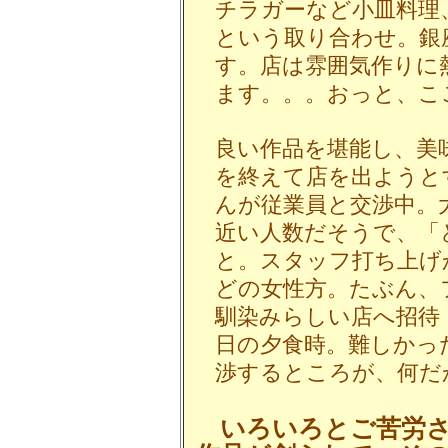
チラガーなど小皿料理
という取り合わせ。銀
す。店は雰囲気作りに
ます。。。おっと、こ
良い作品を堪能し、美
を終えて店を出ようと
んが従業員と交渉中。
近い人数だそうで、「
と。スタッフ打ち上げ
どの女性方。たぶん、
馴染みらしい店へ招待
日の夕食時。難しかっ
渉するところが、何だ
いろいろとご苦労さ