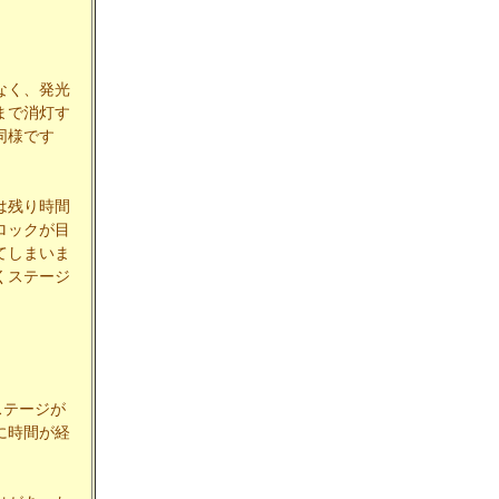
なく、発光
まで消灯す
同様です
は残り時間
ロックが目
てしまいま
くステージ
ステージが
に時間が経