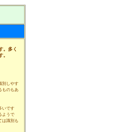
す。多く
す。
識別しやす
るものもあ
多いです
るようで
ては識別も