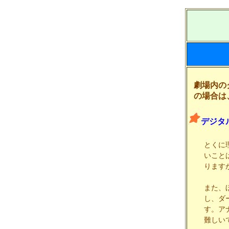
劇場内の
の場合は
デジタ
とくに
いこと
ります
また、
し、ダ
す。ア
難しい