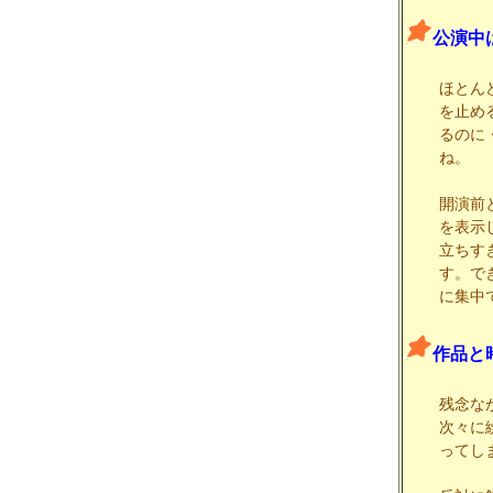
公演中
ほとん
を止め
るのに
ね。
開演前
を表示
立ちす
す。で
に集中
作品と
残念な
次々に
ってし