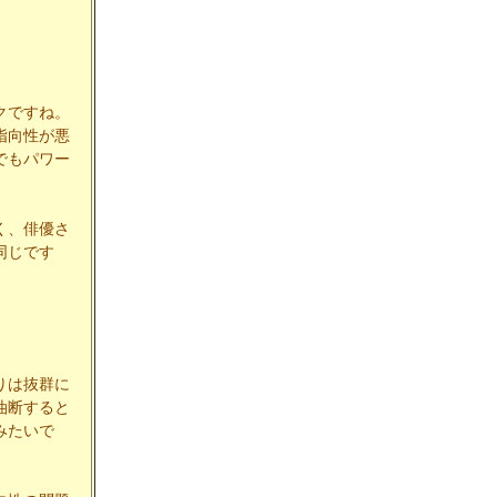
クですね。
指向性が悪
でもパワー
く、俳優さ
同じです
りは抜群に
油断すると
みたいで