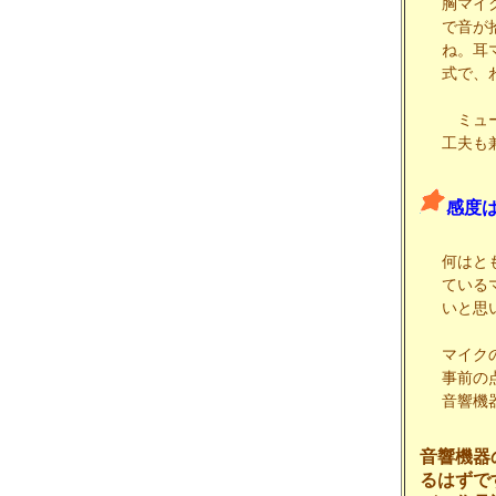
胸マイ
で音が
ね。耳
式で、
ミュー
工夫も
感度
何はと
ている
いと思
マイク
事前の
音響機
音響機器
るはずで