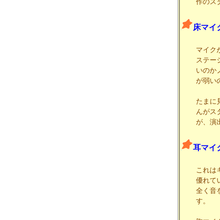
作のス
床マイ
マイク
ステー
いのか
が弱い
たまに
んがス
が、演
耳マイ
これは
優れて
全く音
す。