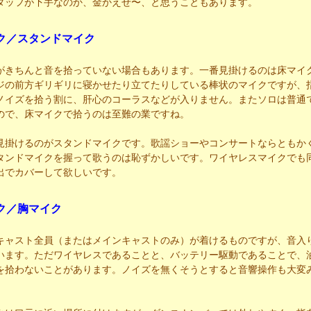
タッフが下手なのか、金かえせ〜、と思うこともあります。
ク／スタンドマイク
がきちんと音を拾っていない場合もあります。一番見掛けるのは床マイ
ジの前方ギリギリに寝かせたり立てたりしている棒状のマイクですが、
ノイズを拾う割に、肝心のコーラスなどが入りません。またソロは普通
ので、床マイクで拾うのは至難の業ですね。
見掛けるのがスタンドマイクです。歌謡ショーやコンサートならともか
タンドマイクを握って歌うのは恥ずかしいです。ワイヤレスマイクでも
出でカバーして欲しいです。
ク／胸マイク
キャスト全員（またはメインキャストのみ）が着けるものですが、音入
います。ただワイヤレスであることと、バッテリー駆動であることで、
を拾わないことがあります。ノイズを無くそうとすると音響操作も大変