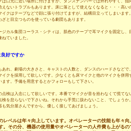
クは口元に近い場所に付けますが、ダンスナンバーでは外れやすく、指
拾えないトラブルもあります。床に落として使えなくなると・・・高い
マイクはテープなどで顔に張り付けてますが、結構目立ってしまいます
わざと目立つものを使っている劇団もあります。
ジカル集団コーラス・シティは、肌色のテープで耳マイクを固定し、
兼ねていました。
は良好ですか
もあれ、劇場の大きさと、キャストの人数と、ダンスのハードさなどで
マイクを採用して欲しいです。少なくとも床マイクと他のマイクを併用
います。予備を用意するとかフォローもして下さい。
の点検は入念にして欲しいです。本番でマイクが音を拾わなくて慌てな
点検を怠らないで下さいね。それから手荒に扱わないこと、でしょうか
器も気分屋さんですから、優しく接してあげましょう。
のレベルは年々向上しています。オペレーターの技能も年々向
す。その分、機器の使用量やオペレーターの人件費も上がるの