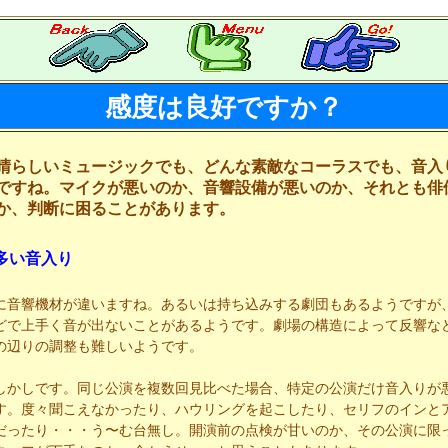
感度は良好ですか？
晴らしいミュージックでも、どんな素敵なコーラスでも、音入
ですね。マイクが悪いのか、音響設備が悪いのか、それとも俳
か、判断に困ることがあります。
多い音入り
に音響機材が違いますね。あるいは持ち込みする劇団もあるようですが
どで上手く音が出ないことがあるようです。劇場の構造によって反響な
の辺りの調整も難しいようです。
しかしです。同じ公演を複数回見比べた場合、特定の公演だけ音入りが
す。度々聞こえなかったり、ハウリングを起こしたり、セリフのインと
だったり・・・う〜む台無し。開演前の点検が甘いのか、その公演に限