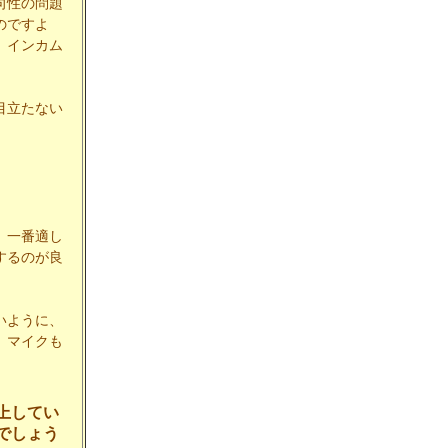
向性の問題
のですよ
。インカム
目立たない
、一番適し
するのが良
いように、
。マイクも
上してい
でしょう