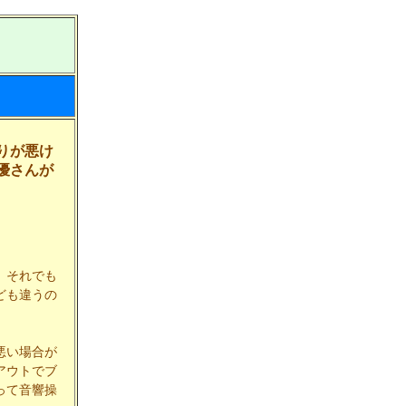
りが悪け
優さんが
、それでも
ども違うの
悪い場合が
アウトでブ
って音響操