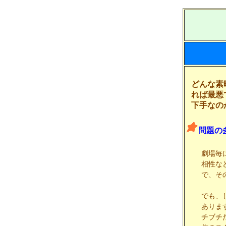
どんな素
れば最悪
下手なの
問題の
劇場毎
相性な
で、そ
でも、
ありま
チブチ