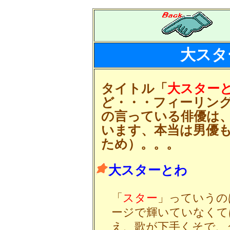
大スタ
タイトル「
大スター
ど・・・フィーリン
の言っている俳優は
います、本当は男優
ため）。。。
大スターとわ
「
スター
」っていうの
ージで輝いていなくて
え、歌が下手くそで、