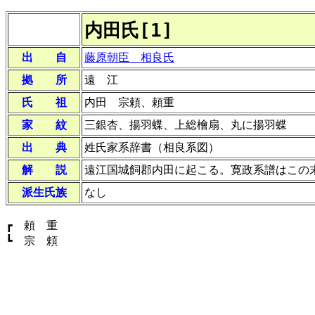
内田氏[1]
出 自
藤原朝臣 相良氏
拠 所
遠 江
氏 祖
内田 宗頼、頼重
家 紋
三銀杏、揚羽蝶、上総檜扇、丸に揚羽蝶
出 典
姓氏家系辞書（相良系図）
解 説
遠江国城飼郡内田に起こる。寛政系譜はこの
派生氏族
なし
┏ 頼 重
┗ 宗 頼