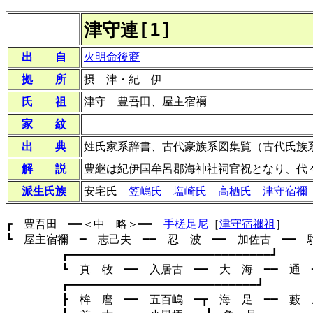
津守連[1]
出 自
火明命後裔
拠 所
摂 津・紀 伊
氏 祖
津守 豊吾田、屋主宿禰
家 紋
出 典
姓氏家系辞書、古代豪族系図集覧（古代氏族
解 説
豊継は紀伊国牟呂郡海神社祠官祝となり、代
派生氏族
安宅氏
笠嶋氏
塩崎氏
高栖氏
津守宿禰
┏ 豊吾田 ━━＜中 略＞━━
手槎足尼
［
津守宿禰祖
］
┗ 屋主宿禰 ━ 志己夫 ━━ 忍 波 ━━ 加佐古 ━━ 
┏━━━━━━━━━━━━━━━━━━━━━━━━━━━━━┛
┗ 真 牧 ━━ 入居古 ━━ 大 海 ━━ 通 ━
┏━━━━━━━━━━━━━━━━━━━━━━━━━━━┛
┣ 桙 麿 ━━ 五百嶋 ━┳ 海 足 ━━ 藪 麿