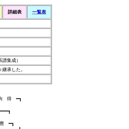
詳細表
一覧表
系譜集成）
々継承した。
駒 得 ━┓
━━┓
 ━┓