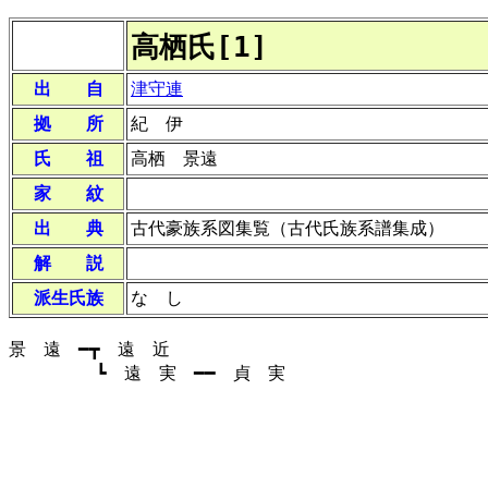
高栖氏[1]
出 自
津守連
拠 所
紀 伊
氏 祖
高栖 景遠
家 紋
出 典
古代豪族系図集覧（古代氏族系譜集成）
解 説
派生氏族
な し
景 遠 ━┳ 遠 近
┗ 遠 実 ━━ 貞 実