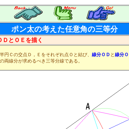
ポン太の考えた任意角の三等分
ＯＤとＯＥを描く
半円Ｃの交点Ｄ，Ｅをそれぞれ点Ｏと結び、
線分ＯＤ
と
線分Ｏ
の両線分が求めるべき三等分線である。