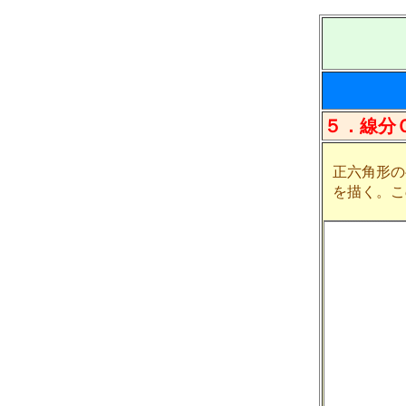
５．線分
正六角形の
を描く。こ