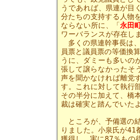
うであれば、県連が目
分たちの支持する人物
ならない所に、「
永田
ワーバランスが存在し
多くの県連幹事長は、
員票と議員票の等価換
うに、ダミーも多いの
張して譲らなかったそ
声を聞かなければ離党
す。これに対して執行部
その半分に加えて、橋
裁は確実と踏んでいた
ところが、予備選の結
りました。小泉氏が41
獲得し、実に87％もの