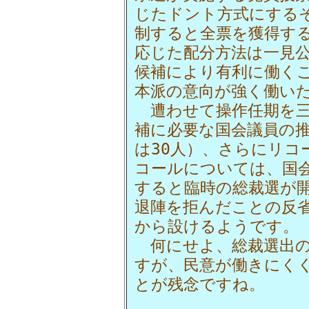
じたドント方式にする
制すると全票を獲得す
応じた配分方法は一見
候補により有利に働く
本派の意向が強く働い
遭わせて操作任期を三
補に必要な国会議員の推
は30人）、さらにリコ
コールについては、国
すると臨時の総裁選が
退陣を拒んだことの反
から設けるようです。
何にせよ、総裁選出の
すが、民意が働きにく
とが残念ですね。