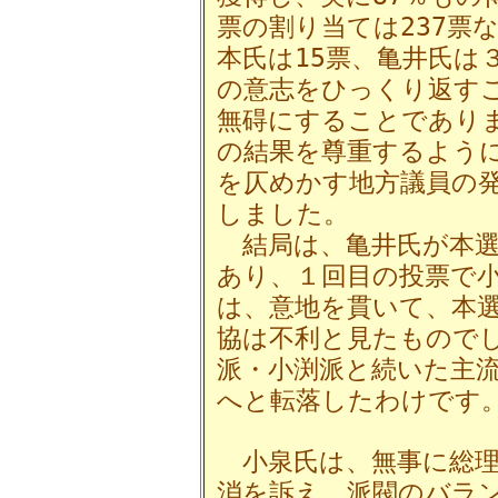
票の割り当ては237票
本氏は15票、亀井氏は
の意志をひっくり返す
無碍にすることであり
の結果を尊重するよう
を仄めかす地方議員の
しました。
結局は、亀井氏が本選
あり、１回目の投票で
は、意地を貫いて、本
協は不利と見たもので
派・小渕派と続いた主
へと転落したわけです
小泉氏は、無事に総理
消を訴え、派閥のバラ