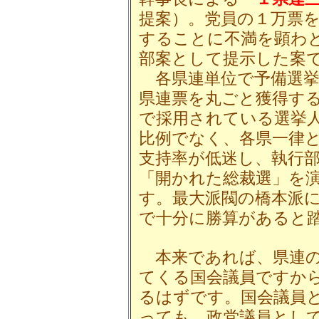
提案）。党員の１万票
することに不満を顕わ
部案として提示した案
各県連単位で予備選挙
県連票を丸ごと獲得す
で採用されている選挙
比例でなく、各県一律
支持率が低迷し、執行
「開かれた総裁選」を
す。最大派閥の橋本派
で十分に勝算があると
本来であれば、県連の
てくる国会議員ですか
るはずです。国会議員
っても、政党議員とし