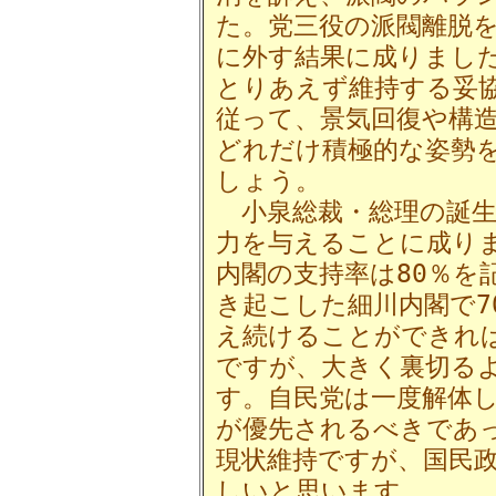
た。党三役の派閥離脱
に外す結果に成りまし
とりあえず維持する妥
従って、景気回復や構
どれだけ積極的な姿勢
しょう。
小泉総裁・総理の誕生
力を与えることに成り
内閣の支持率は80％を
き起こした細川内閣で7
え続けることができれ
ですが、大きく裏切る
す。自民党は一度解体
が優先されるべきであ
現状維持ですが、国民
しいと思います。