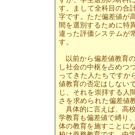
す。まして全科目の合
字です。ただ偏差値が
間を選別するために特
違った評価システムが
す。
以前から偏差値教育の
し社会の中枢を占めつ
ってきた人たちですか
値教育の否定はしない
じ、それを崇拝する人
さを求められた偏差値
具体的に言えば、高校
学教育も偏差値で縛り
体の教育を施すことに
校は義務教育です。中