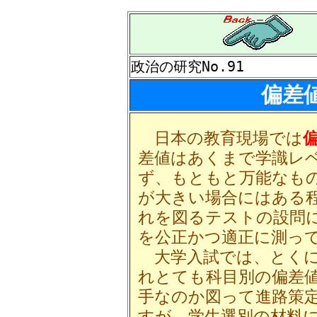
政治の研究No.91
偏差
日本の教育現場では
差値はあくまで学識レ
ず、もともと万能なも
が大きい場合にはある
れを図るテストの設問
を公正かつ適正に測っ
大学入試では、とくに
れとても科目別の偏差
手なのか図って進路策
すが、学生選別の材料