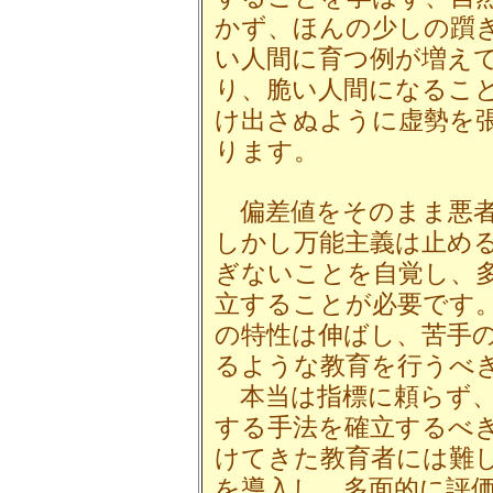
かず、ほんの少しの躓
い人間に育つ例が増え
り、脆い人間になるこ
け出さぬように虚勢を
ります。
偏差値をそのまま悪者
しかし万能主義は止め
ぎないことを自覚し、
立することが必要です
の特性は伸ばし、苦手
るような教育を行うべ
本当は指標に頼らず、
する手法を確立するべ
けてきた教育者には難
を導入し、多面的に評