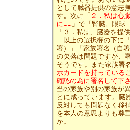
として臓器提供の意志
す。次に「
２．私は心
に……
」で「腎臓、眼球
「３．私は、臓器を提
以上の選択欄の下に「
署）」「家族署名（自
の欠落は問題ですが、
そうです。また家族署
示カードを持っている
確認の為に署名して下
当の家族や別の家族が
とに成っています。臓
反対しても問題なく移
を本人の意思よりも尊
か。