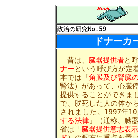
政治の研究No.59
ドナーカ
昔は、
臓器提供者
と
ナー
という呼び方が定
本では「
角膜及び腎臓
腎法）があって、心臓
提供することができま
で、脳死した人の体か
されました。1997年1
する法律
」（通称、臓
省は「
臓器提供意志表
ド
）の配布に重点を置