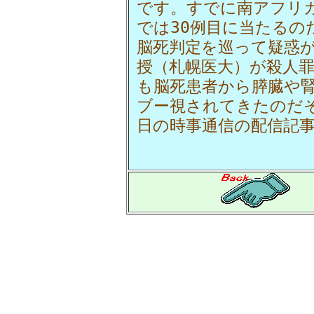
です。すでに南アフリ
では30例目に当たるの
脳死判定を巡って疑惑
授（札幌医大）が殺人
も脳死患者から膵臓や
ブー視されてきたのだそ
日の時事通信の配信記