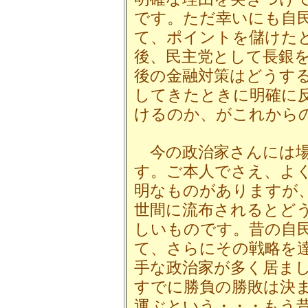
です。ただ幸いにも自
て、ポイントを儲けた
後、民主党として長銀
後の金融対策はどうす
してきたときに明確に
けるのか、がこれから
今の政治家さんには場
す。ご本人でさえ、よ
明なものがありますが
世間に流布されるとど
しいものです。昔の自
て、さらにその戦略を
手な政治家が多く居ま
すでに勝負の勝敗は決
運ぶという・・・もう