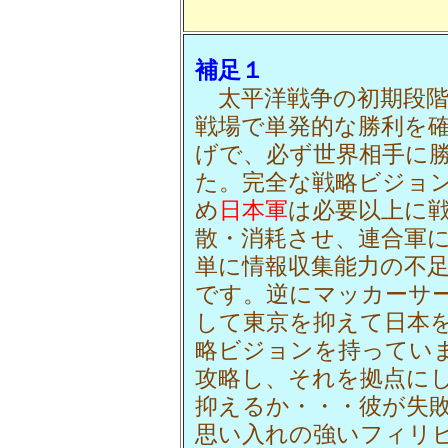
補足１
太平洋戦争の初期段階
戦場で単発的な勝利を
げで、必ず世界相手に
た。完全な戦略ビジョ
め
日本軍
は必要以上に
散・消耗させ、連合軍
単に情報収集能力の不
です。逆にマッカーサ
して東京を抑えて日本
略ビジョンを持ってい
攻略し、それを拠点に
抑えるか・・・彼が失
思い入れの強いフィリ