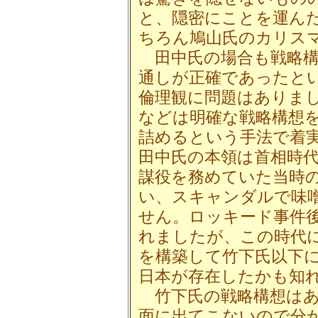
と、隠密にことを運ん
ちろん鳩山氏のカリス
田中氏の場合も戦略構
通しが正確であったと
倫理観に問題はありま
などは明確な戦略構想
詰めるという手法で着
田中氏の本領は首相時
謀役を務めていた当時
い、スキャンダルで味
せん。ロッキード事件
れましたが、この時代
を構築して竹下氏以下
日本が存在したかも知
竹下氏の戦略構想はあ
面に出てこないので分