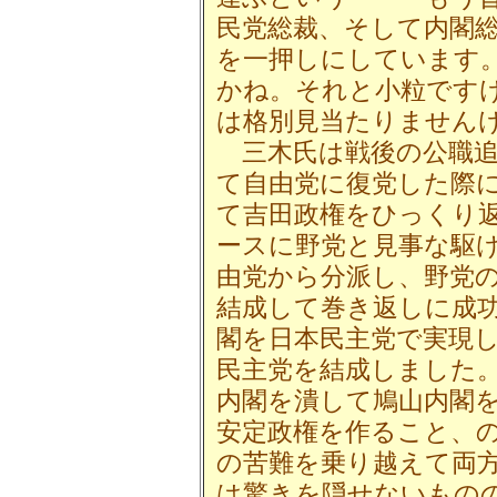
民党総裁、そして内閣
を一押しにしています
かね。それと小粒です
は格別見当たりません
三木氏は戦後の公職追
て自由党に復党した際
て吉田政権をひっくり
ースに野党と見事な駆
由党から分派し、野党
結成して巻き返しに成
閣を日本民主党で実現
民主党を結成しました
内閣を潰して鳩山内閣
安定政権を作ること、
の苦難を乗り越えて両
は驚きを隠せないもの