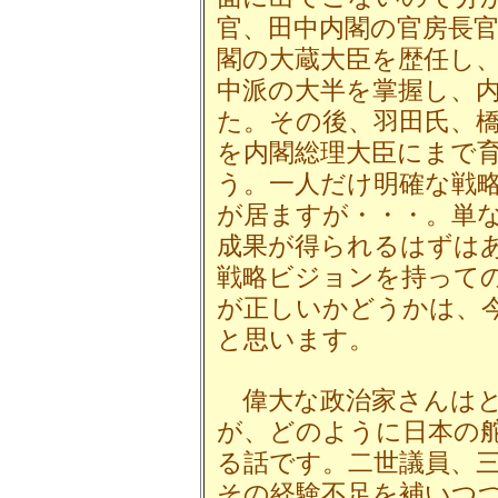
官、田中内閣の官房長
閣の大蔵大臣を歴任し
中派の大半を掌握し、
た。その後、羽田氏、
を内閣総理大臣にまで
う。一人だけ明確な戦
が居ますが・・・。単
成果が得られるはずは
戦略ビジョンを持って
が正しいかどうかは、
と思います。
偉大な政治家さんはと
が、どのように日本の
る話です。二世議員、
その経験不足を補いつ