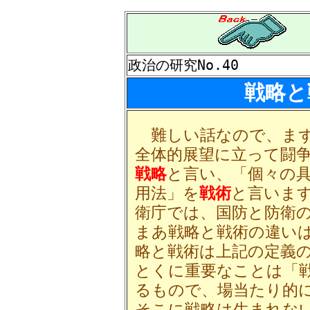
政治の研究No.40
戦略と
難しい話なので、まず
全体的展望に立って闘
戦略
と言い、「個々の
用法」を
戦術
と言いま
衛庁では、国防と防衛
まあ戦略と戦術の違い
略と戦術は上記の定義
とくに重要なことは「
るもので、場当たり的
そこに戦略は生まれな