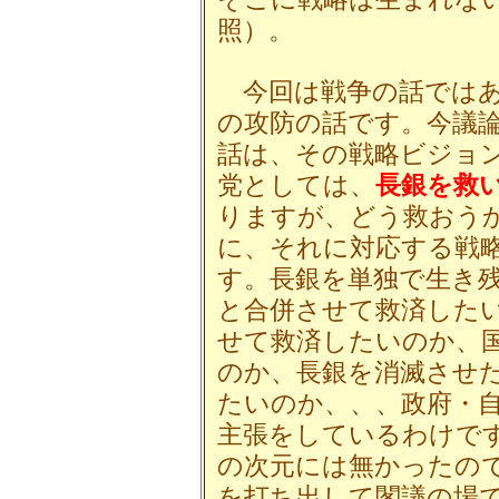
照）。
今回は戦争の話ではあ
の攻防の話です。今議
話は、その戦略ビジョ
党としては、
長銀を救
りますが、どう救おう
に、それに対応する戦
す。長銀を単独で生き
と合併させて救済した
せて救済したいのか、
のか、長銀を消滅させ
たいのか、、、政府・
主張をしているわけで
の次元には無かったの
を打ち出して閣議の場