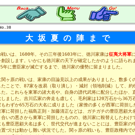
o.38
大 坂 夏 の 陣 ま で
いは、1600年。その三年後1603年に、徳川家康は
征夷大将軍
を創設します。いかにも徳川家の天下が確定したかのように語られ
615年に豊臣家が滅亡するまで、徳川家の優勢に留まりました。
関ヶ原の戦いは、家康の目論見以上の成果がありました。数多く
したことで、87家を改易（取り潰し）・減封（領地削減）して、約6
した。これらを東軍の諸大名や、自身の譜代武将に配分したほか、
大しました。吉川広家の奔走も虚しく、毛利家は120万石から36万
家もわずか65万石の大名に成りました（家僚の多くが西軍に荷担し
軍に荷担した福島正則・加藤清正などは、ガチガチの豊臣恩顧大
り合いの悪さから東軍に荷担したものの、徳川家に鞍替えしたわけ
にも豊臣恩顧大名は多く、世代交代が進まないことには、豊臣家の
位置づけは動かし難い状況でした。関ヶ原の戦いも、豊臣政権内で