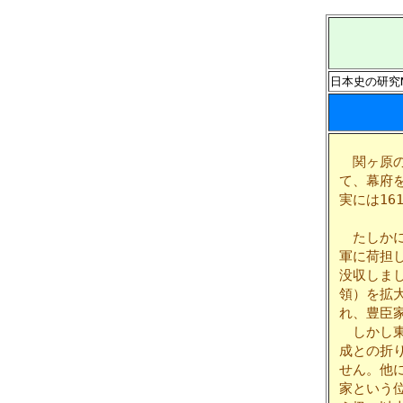
日本史の研究N
関ヶ原の戦
て、幕府
実には1
たしかに
軍に荷担
没収しま
領）を拡
れ、豊臣
しかし東
成との折
せん。他
家という