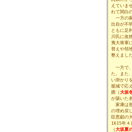
えていま
れて関白
一方の家
出自が不
ともに足
川氏に改
夷大将軍
替えや領
整えまし
一方で、
た。また
い掛かり
籠城で応え
囲（
大坂
が築いた
家康は形
の埋め戻
臣恩顧の
1615年
（
大坂夏