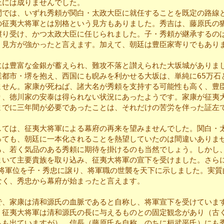
上には成りませんでした。
では、いずれ秀頼が関白・太政大臣に就任することを既定の路線
の征夷大将軍とは別格という見方もありました。秀吉は、藤原氏の
譲り受け、かつ太政大臣に任じられました。子・秀頼が継承するの
う見方が強かったと言えます。加えて、朝廷は豊臣家寄りでもあり
は豊富な金銀が蓄えられ、難攻不落と讃えられた大坂城がありま
業都市・堺を抱え、西国にも睨みを利かせる大坂は、単純に65万石
ません。家康が死ねば、諸大名が秀頼を支持する可能性も高く、豊
り、徳川家の安泰は得られない状況にあったようです。家康が征夷
までに三年間が必要であったことは、それだけの苦労を伴った証左
ては、征夷大将軍による幕府の再来を望みませんでした。関白・
っても、朝廷に一本化されることを熱望していたのは間違いありま
ら、若く気品のある秀頼に期待を掛けるのも当然でしょう。しかし
まいて主要貴族を取り込み、征夷大将軍の宣下を受けました。さら
年、将軍位を子・秀忠に譲り、将軍職の世襲を天下に示しました。実質
なく、秀忠から幕府が始まったと言えます。
、家康は清和源氏の血脈であると自称し、将軍宣下を受けていま
、征夷大将軍は清和源氏の長に与えるものとの固定観念があり（古
らも出ていますが）、信長（藤原氏を自称、のちに桓武平氏）にも