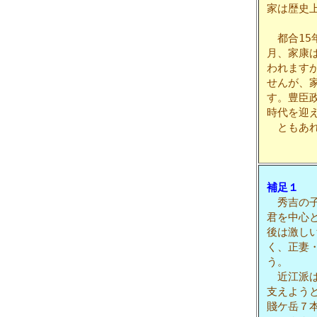
家は歴史
都合15
月、家康
われます
せんが、
す。豊臣
時代を迎
ともあれ
補足１
秀吉の子
君を中心
後は激し
く、正妻
う。
近江派は
支えよう
賤ケ岳７