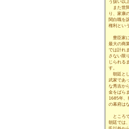
う扱い以
また世間
り、家康
関白職を
権利とい
豊臣家に
最大の商
では計れ
さない限
じられる
す。
朝廷とし
武家であ
な秀吉か
金をばら
1605
の幕府は
ところで
朝廷では
氏以外か