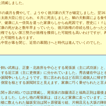
上消滅しました。
年の歳月を費やして、ようやく徳川家の天下が確定しました。翌16
は太政大臣に任じられ、６月に死去しました。鯛の天麩羅による食
が、健康に人一倍気を遣った家康らしからぬ死因です。歴史にｉｆ
家康の死があと数年早まっていたら、徳川政権の存続も怪しかった
政権でもない第三勢力が政権を獲得した可能性も高いわけですが、
えた可能性もあります。
中世が幕を閉じ、近世の幕開けへと時代は進んでいくのでした。
飼い武将は、正妻・北政所を中心とする尾張派（主に武功派）と
とする近江派（主に吏僚派）に分かれていました。秀吉健在中はと
い派閥争いもしたようです。世に言われるほど石田三成個人に帰す
・側室を核とする派閥対立と見えます。家康に巧く乗ぜられたと言
関ヶ原の戦いでほぼ壊滅し、尾張派の加藤清正と福島正則は最後
としました。しかし他の尾張派は、ほとんど家康に走っています。
本槍に数えられた脇坂安治は関ヶ原寝返り組、片桐且元も大坂の陣