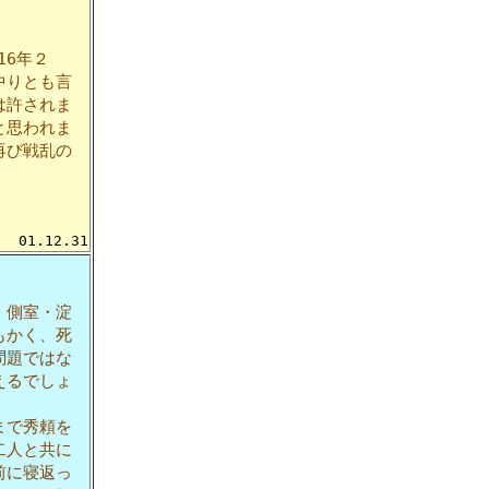
16年２
中りとも言
は許されま
と思われま
再び戦乱の
01.12.31
、側室・淀
もかく、死
問題ではな
えるでしょ
まで秀頼を
二人と共に
前に寝返っ