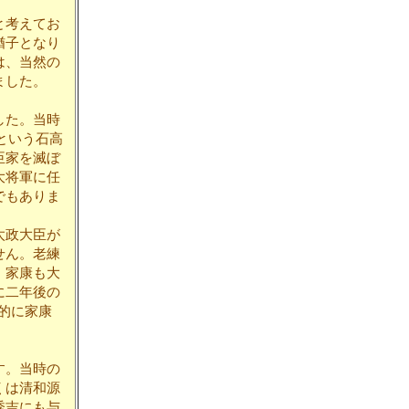
と考えてお
猶子となり
は、当然の
ました。
した。当時
という石高
臣家を滅ぼ
大将軍に任
でもありま
太政大臣が
せん。老練
、家康も大
に二年後の
的に家康
す。当時の
くは清和源
秀吉にも与