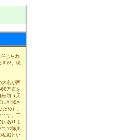
に任じられ
ますが、現
の大名が西
00万石を
直轄領（天
石に削減さ
たため）。
名です。三
ではありま
中での徳川
の私戦とい