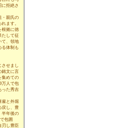
昭に拒絶さ
祖・親氏の
われます。
を根拠に徳
果たして征
いて、領地
める体制も
じさせまし
の銘文に言
を集めての
0万人で包
あった秀吉
。
解雇と外堀
め戻し、豊
。半年後の
軍で包囲
自刃し豊臣