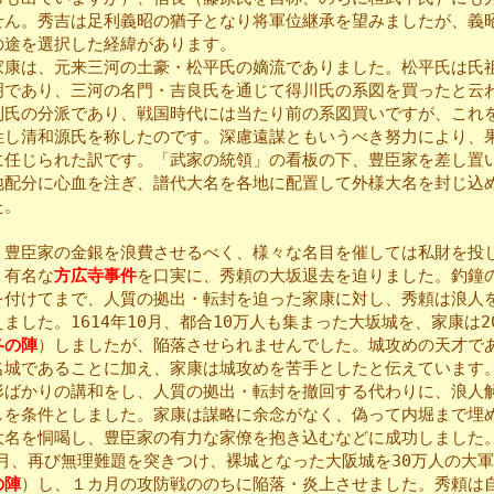
せん。秀吉は足利義昭の猶子となり将軍位継承を望みましたが、義
の途を選択した経緯があります。
康は、元来三河の土豪・松平氏の嫡流でありました。松平氏は氏
明であり、三河の名門・吉良氏を通じて得川氏の系図を買ったと云
利氏の分派であり、戦国時代には当たり前の系図買いですが、これ
姓し清和源氏を称したのです。深慮遠謀ともいうべき努力により、
に任じられた訳です。「武家の統領」の看板の下、豊臣家を差し置
地配分に心血を注ぎ、譜代大名を各地に配置して外様大名を封じ込
た。
豊臣家の金銀を浪費させるべく、様々な名目を催しては私財を投
、有名な
方広寺事件
を口実に、秀頼の大坂退去を迫りました。釣鐘
を付けてまで、人質の拠出・転封を迫った家康に対し、秀頼は浪人
ました。1614年10月、都合10万人も集まった大坂城を、家康は2
冬の陣
）しましたが、陥落させられませんでした。城攻めの天才で
名城であることに加え、家康は城攻めを苦手としたと伝えています
ばかりの講和をし、人質の拠出・転封を撤回する代わりに、浪人
しを条件としました。家康は謀略に余念がなく、偽って内堀まで埋
大名を恫喝し、豊臣家の有力な家僚を抱き込むなどに成功しました
４月、再び無理難題を突きつけ、裸城となった大阪城を30万人の大
の陣
）し、１カ月の攻防戦ののちに陥落・炎上させました。秀頼は