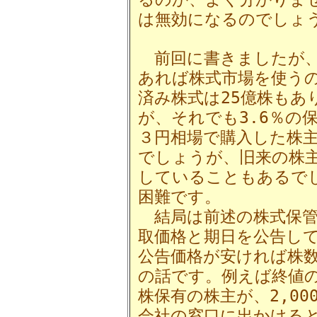
は無効になるのでしょ
前回に書きましたが、
あれば株式市場を使う
済み株式は25億株もあ
が、それでも3.6％の
３円相場で購入した株
でしょうが、旧来の株主は
していることもあるで
困難です。
結局は前述の株式保管
取価格と期日を公告し
公告価格が安ければ株
の話です。例えば終値
株保有の株主が、2,0
会社の窓口に出かける