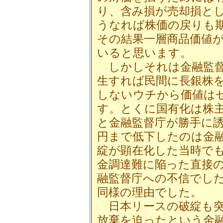
り、含み損が売却損と
うなれば株価の戻りも
その結果一層商品価値
いると思います。
しかしそれは金融監督
生すれば民間に長銀株
しないウチから価値は
す。とくに国有化は株
と金融監督庁が勝手に
円まで低下したのは金
綻が顕在化した当時でも
金調達難に陥った直接
融監督庁への不信でし
同様の理由でした。
日本リースの破綻も突
放棄を迫ったという金