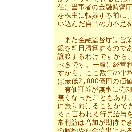
任は当事者の金融監督
を株主に転嫁する前に
い込んだ自己の力不足
また金融監督庁は営業
銀を即日清算するので
譲渡するわけですから
べきです。一般に経常利
すから、ここ数年の平均
ば最低2,000億円の価
有価証券が無事に売却
無くなったこともあり
に振り向けることがで
ると言われる行員給与
常利益は増加が期待で
の解約や預金流出はあ