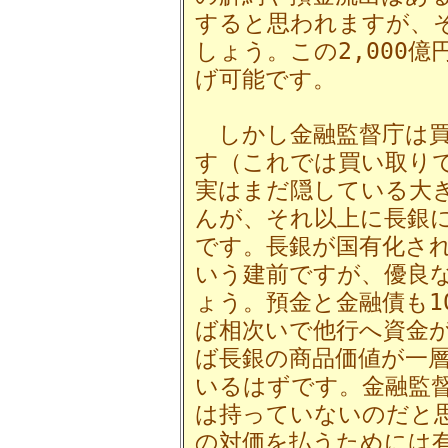
すると思われますが、
しょう。この2,000
げ可能です。
しかし金融監督庁は買
す（これでは買い取りで
実はまだ隠している大
んが、それ以上に長銀
です。長銀が国有化さ
いう建前ですが、優良
ょう。預金と金融債も1
ば相次いで他行へ資金
ば長銀の商品価値が一
いるはずです。金融監
は持っていないのだと
の対価を払うためには