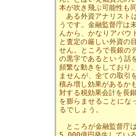
本が吹き飛ぶ可能性も
ある外資アナリストは
うです。金融監督庁は
んから、かなりアバウ
と査定の厳しい外資の目
せん。ところで長銀のデ
の黒字であるという話
頻繁な動きをしており
ませんが、全ての取引
積み増し効果があるかも
対する税効果会計を長
を膨らませることにな
るでしょう。
ところが金融監督庁は
5,000億円発生してい