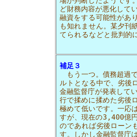
場が判断したようです
ど財務内容が悪化して
融資をする可能性があ
も知れません。某夕刊
てられるなどと批判的
補足３
もう一つ。債務超過で
ルトとなる中で、劣後
金融監督庁が発表して
行で揉めに揉めた劣後
極めて低いです。一応
すが、現在の3,400
のであれば劣後ローン
す。しかし金融監督庁