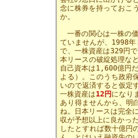
念に株券を持っておこ
か。
一番の関心は一株の価
ていませんが、1998年
で、一株資産は329円
本リースの破綻処理など
自己資本は1,600億
よる）。このうち政府
いので返済すると仮定す
一株資産は
12円
になり
あり得ませんから、明
ね。日本リースは完全
収が予想以上に良かっ
したとすれば数十億円
ん。とはいえ融資先の