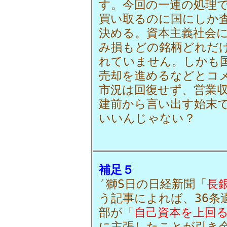
す。今回の一連の処理
買い取るのに国にしか
決める。資本主義社会
み損もどの銘柄どれだけ
れていません。しかも
売却を進めるなどとコ
市況は回復せず、営業
建前から言い出す始末
いいんじゃない？
補足５
′獅S日の日経新聞「
長
う記事によれば、36条
部が「
自己資本を上回
に主張したことが引き