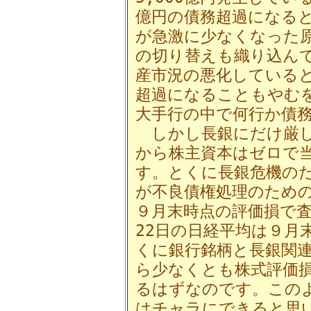
億円の債務超過になる
が急激に少なくなった
の切り替えも織り込ん
産市況の悪化している
超過になることもやむ
大手行の中で何行か債
しかし長銀にだけ厳し
から株主資本はゼロで
す。とくに長銀危機の
が不良債権処理のため
９月末時点の評価損で
22日の日経平均は９月
くに銀行銘柄と長銀関
ら少なくとも株式評価損
るはずなのです。この
はチャラにできると思