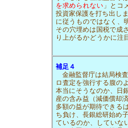
を求められない
」とコ
投資家保護を打ち出し
に従うものではなく、
その穴埋めは国税で成
り上がるかどうかに注
補足４
金融監督庁は結局検査
ロ査定を強行する腹のよ
本当にそうなのか、日
産の含み益（減価償却
多額の益が期待できる
ち負け、長銀総研始め
ているのか、していな