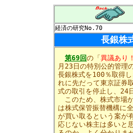
経済の研究No.70
長銀株
第69回
の「
異議あり
月23日の特別公的管理
長銀株式を100％取得
れに先だって東京証券取
式の取引を停止し、24
このため、株式市場か
は株式保管振替機構に
が買い取るという案が
応じない株主は多いと
るのか、よく分かりま