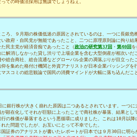
なっての時価法採用は無謀でしょうねぇ。
ころ、９月期の株価低迷の原因とされているのは、一つに長銀危
ない政府・自民党が無能であったこと、二つに原理原則論に拘り結
せた民主党が経済音痴であったこと（
政治の研究第37回
・
第40回
を
向に解消しなかった貸し渋りで上場企業を含む大型倒産が相次いだ
機や総合商社、総合流通などグローバル企業の凋落ぶりが目立った
信仰を集めた格付け機関と外資アナリストが日本企業バッシングを
にマスコミの総悲観論で国民の消費マインドが大幅に落ち込んだこ
日に銀行株が大きく崩れた原因は二つあるとされています。一つに
損が顕在化してそれが巨額に上ったことで商社株が暴落、結果とし
銀行の株価が暴落するという悪循環に成りました。これは10月以降
された問題でしたが、お互いにとって不幸でした。
国証券のアナリストが書いたレポートが日本では９月30日に明ら