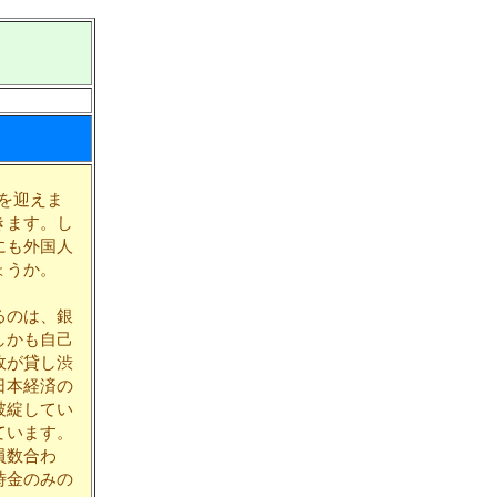
けを迎えま
きます。し
にも外国人
ょうか。
るのは、銀
しかも自己
政が貸し渋
日本経済の
破綻してい
ています。
員数合わ
時金のみの