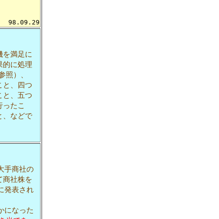
98.09.29
機を満足に
果的に処理
参照）、
こと、四つ
こと、五つ
行ったこ
と、などで
大手商社の
て商社株を
に発表され
かになった