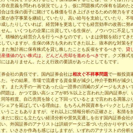
に存在意義を問われる状況でしょう。仮に問題株式の保有を認めた
場合は生保の面子に賭けても株価を引き上げさせるための努力をす
企業が赤字事業を継続していたり、高い給与を支給していたり、不
作成したりしていれば、経営陣を更迭してでも経営効率の改善に努
ません。いくつもの企業に出資している生保が、ノウハウに不足し
ず、積極的な経営介入を行うべきなのです。いまは傍観を続けてき
大していますが、生保の体力も失われてきた以上、抜本的な対策を
。また無計画に保有株式を貸し株したことも反省をするべきで、
貸
資産価値のない株式は、どんどん売却を進めるべき
です。クズ株式
保にはありません。たとえ行政の要請があったとしてもです。
券会社の責任です。国内証券会社は
相次ぐ不祥事問題
で一般投資
した。その結果、市場で流通する資金量が減少し仲介手数料が減少
ます。また大手の一画であった山一證券の消滅のダメージも大きい
の問題は、かつて扱い高シェアが85％以上と言われた国内証券が、
と同等程度、自己売買を除くと下回っているとまで言われる凋落ぶ
がシェアを延ばしている理由は、もちろん外国資本をバックとした
ということもありますが、それ以上に情報分析の正確さと、私情を
。未だに役にも立たない経済分析や景気見通しを出す国内証券会社
違い、外国証券のアナリストは詳細データに基づいた分かりやすい
ます。いささか作為も感じはしますが、いずれのアナリストの分析