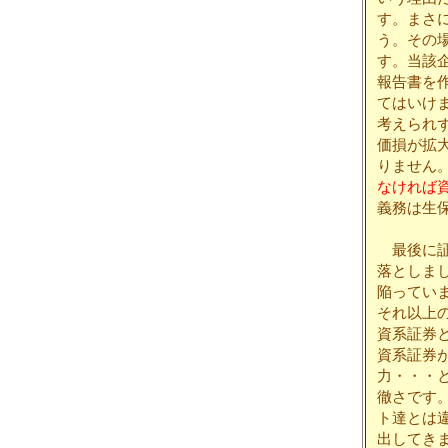
す。まさ
う。その
す。当該
報告書を
てはいけ
考えられ
価損が拡
りません
なければ
義務は生
最後に証
落としま
陥ってい
それ以上
資系証券
資系証券
力・・・
徹さです
ト達とは
出してき