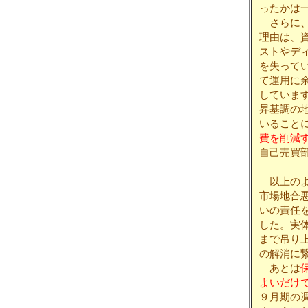
ったかは
さらに、
理由は、
ストやデ
を失って
て運用に
していま
昇基調の
いること
費を削減
自己売買
以上のよ
市場地合
いの責任
した。実体
まで吊り
の解消に
あとは
よいだけ
９月期の