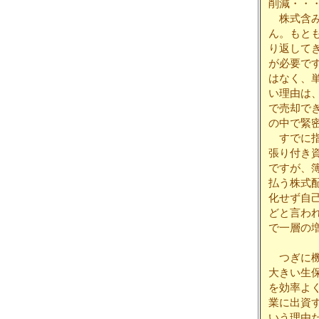
削減・・
株式含み
ん。もと
り返して
が必要で
はなく、
い理由は
で売却で
の中で緊
すでに指
張り付き
ですが、簿
払う株式
化せず自
どと言わ
で一層の
つぎに機
大きい生
を効率よ
業に出資
いう理由