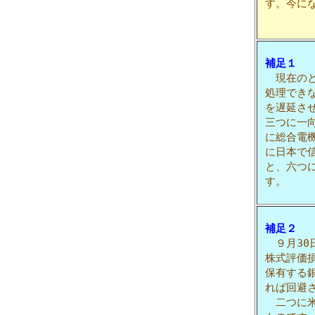
す。今に
補足１
現在のと
処理でき
を遅延さ
三つに一
に総合電
に日本で
と、六つ
す。
補足２
９月30
株式評価
保有する
れば回避
二つに米