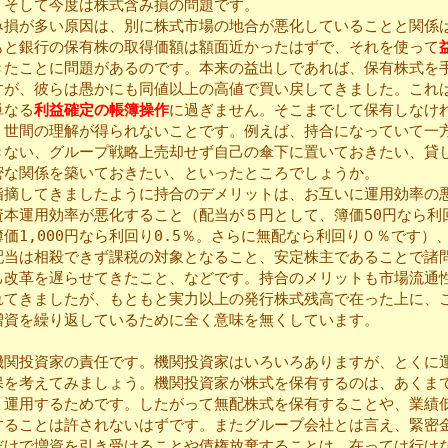
・そして今度は株式含み損の問題です。
損が多い原因は、別に株式市場の地合が悪化していることと関係
もと銀行の保有株の取得価額は額面近かったはずで、それを使って
きたことに問題があるのです。本来の益出しであれば、保有株式を
すが、彼らは愚かにも同値以上の高値で買い戻してきました。これ
単なる
利益確定の帳簿操作
に過ぎません。そこまでして保有しなけ
、世間の理解が得られないことです。例えば、持合になっていて一
きない、グループ戦略上売却せず自己の傘下に置いておきたい、貸
密な関係を築いておきたい、といったところでしょうか。
摘してきましたように持合のデメリットは、お互いに運用効率の
資本運用効率が悪化すること（配当が５円として、簿価50円なら利回
価1,000円なら利回り0.5％。さらに無配なら利回り０％です）
配当は相殺できず課税の対象となること、安定株主であることで諸
己改革を遅らせてきたこと、などです。持合のメリットも市場流通
れてきましたが、もともと実力以上の発行株式残高で在った上に、
増資を繰り返しているために全く意味を無くしています。
関投資家の責任です。機関投資家はいろいろありますが、とくに
保を考えてみましょう。機関投資家が株式を保有するのは、あくま
く運用するためです。したがって無配株式を保有することや、業績
することは許されないはずです。またグループ会社とは言え、緊密
だけで増資を引き受けることや債権放棄することは、在っては行け