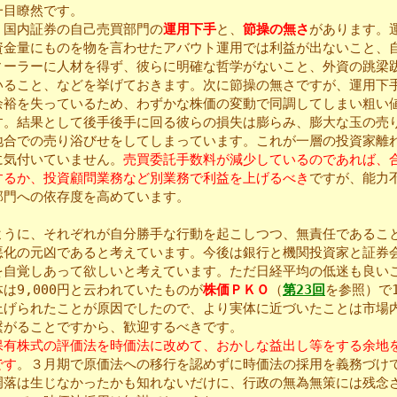
一目瞭然です。
国内証券の自己売買部門の
運用下手
と、
節操の無さ
があります。
資金量にものを物を言わせたアバウト運用では利益が出ないこと、
ィーラーに人材を得ず、彼らに明確な哲学がないこと、外資の跳梁
いること、などを挙げておきます。次に節操の無さですが、運用下
余裕を失っているため、わずかな株価の変動で同調してしまい粗い
す。結果として後手後手に回る彼らの損失は膨らみ、膨大な玉の売
地合での売り浴びせをしてしまっています。これが一層の投資家離
に気付いていません。
売買委託手数料が減少しているのであれば、
するか、投資顧問業務など別業務で利益を上げるべき
ですが、能力
部門への依存度を高めています。
うに、それぞれが自分勝手な行動を起こしつつ、無責任であるこ
悪化の元凶であると考えています。今後は銀行と機関投資家と証券
を自覚しあって欲しいと考えています。ただ日経平均の低迷も良い
は9,000円と云われていたものが
株価ＰＫＯ
（
第23回
を参照）で1
上げられたことが原因でしたので、より実体に近づいたことは市場
繋がることですから、歓迎するべきです。
保有株式の評価法を時価法に改めて、おかしな益出し等をする余地
です
。３月期で原価法への移行を認めずに時価法の採用を義務づけ
凋落は生じなかったかも知れないだけに、行政の無為無策には残念