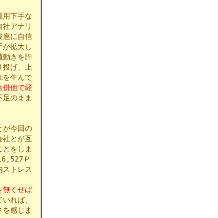
運用下手な
自社アナリ
跋扈に自信
手が拡大し
値動きを許
り投げ、上
れを生んで
合併他で経
不足のまま
とが今回の
会社とが互
ことをしま
6,527Ｐ
内ストレス
を無くせば
ていれば、
さを感じま