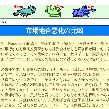
.63
市場地合悪化の元凶
0日。日本の株式市場は、日経平均13,406Ｐという低水準で大引
内の銀行からも機関投資家からも証券会社からも嘆き節が聞こえて
静に考えてみると、その元凶は、政府にも一般企業にも一般投資家
も無いはずです。むしろ彼らの無責任な体質にあるのではないでし
の責任です。いま銀行の貸し渋り、あるいは貸し絞りを招いてい
不足です。それはバブル期に無制限に不動産や株式に投資を続け、
取り得ていない状態です。手詰まりとなれば行政の介入を求め、行
にと資本注入や低金利誘導をしても自己体力の強化に使うばかりで
しての義務を果たしていません。義務を果たさないために取引先が
その償却が体力的に負担だと言っては、さらなる支援を行政へ求め
分達のリストラはお座なりで、人員削減と言えば子会社転出等での
売却と言えば子会社を使ったリースバック、人件費圧縮と言えば一