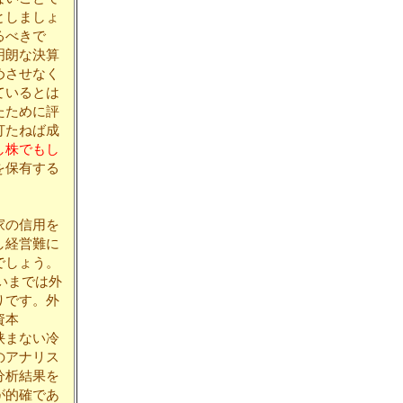
としましょ
るべきで
明朗な決算
めさせなく
ているとは
たために評
打たねば成
し株でもし
を保有する
家の信用を
し経営難に
でしょう。
いまでは外
りです。外
資本
挟まない冷
のアナリス
分析結果を
が的確であ