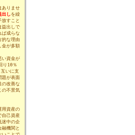
はありませ
益出し
を繰
手放すこと
は益出しで
れば成らな
方的な理由
し金が多額
悪い資金が
り10％
、互いに支
問題が表面
性の改善な
この不景気
運用資産の
で自己資産
低迷中の企
金融機関と
ないことで