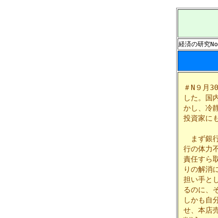
経済の研究No
＃N９月3
した。国
かし、冷
投資家に
まず銀行
行の体力
責任すら
りの解消
担い手と
るのに、
しかも自
せ、本店