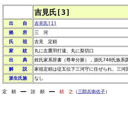
吉見氏[3]
出 自
吉見氏[1]
拠 所
三 河
氏 祖
吉見 定頼
家 紋
丸に左鷹羽打違、丸に梨切口
出 典
姓氏家系辞書（尊卑分脈），源氏740氏族系
解 説
家祖定頼は従五位下三河守に任ぜられ、三河
派生氏族
なし
定 頼 ━━ 詮 頼 ━━
頼 之
（
三郎兵衛佐子
）