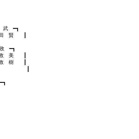
 ━┓
賢 ┃
政 ━┓
 美 ┃
樹 ┃
) ┃
━┓