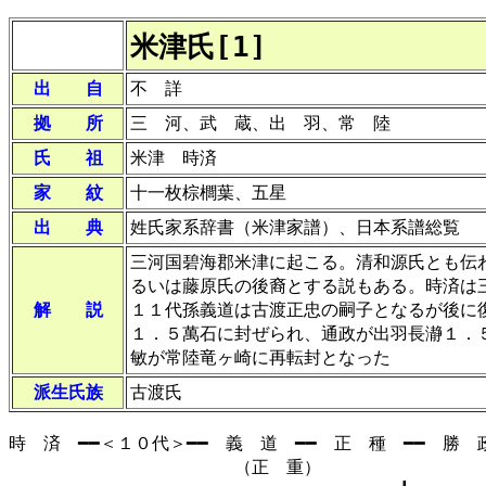
米津氏[1]
出 自
不 詳
拠 所
三 河、武 蔵、出 羽、常 陸
氏 祖
米津 時済
家 紋
十一枚棕櫚葉、五星
出 典
姓氏家系辞書（米津家譜）、日本系譜総覧
三河国碧海郡米津に起こる。清和源氏とも伝
るいは藤原氏の後裔とする説もある。時済は
解 説
１１代孫義道は古渡正忠の嗣子となるが後に
１．５萬石に封ぜられ、通政が出羽長瀞１．
敏が常陸竜ヶ崎に再転封となった
派生氏族
古渡氏
時 済 ━━＜１０代＞━━ 義 道 ━━ 正 種 ━━ 勝 
（正 重）