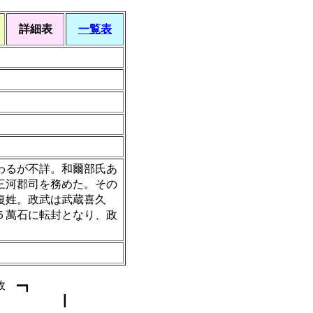
詳細表
一覧表
わるが不詳。和爾部氏あ
三河郡司を務めた。その
復姓。政武は武蔵喜久
５萬石に転封となり、政
政 ━┓
 ┃