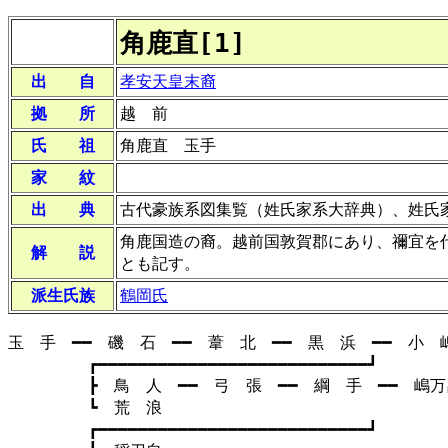
角鹿直[1]
出 自
孝安天皇末裔
拠 所
越 前
氏 祖
角鹿直 玉手
家 紋
出 典
古代豪族系図集覧（姓氏家系大辞典）、姓氏
角鹿国造の裔。越前国敦賀郡にあり、禰宜を
解 説
とも記す。
派生氏族
鶴岡氏
玉 手 ━━ 磯 石 ━━ 葦 北 ━━ 黒 浜 ━━ 小 
┏━━━━━━━━━━━━━━━━━━━━━━━━━━━┛
┣ 鳥 人 ━━ 弓 張 ━━ 綱 手 ━━ 嶋万呂
┗ 荒 浪
┏━━━━━━━━━━━━━━━━━━━━━━━━━━━┛