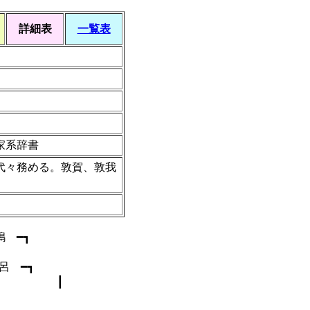
詳細表
一覧表
家系辞書
代々務める。敦賀、敦我
嶋 ━┓
 ━┓
 ┃