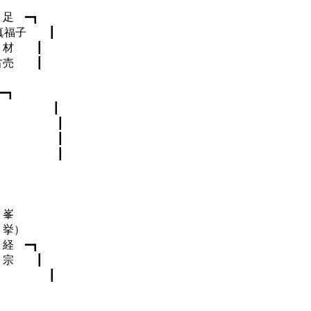
足 ━┓
子 ┃
材 ┃
古売 ┃
━┓
成 ┃
 ┃
 ┃
 ┃
峯
挙）
経 ━┓
宗 ┃
道 ┃
］