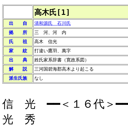
高木氏[1]
出 自
清和源氏 石川氏
拠 所
三 河、河 内
氏 祖
高木 信光
家 紋
打違い鷹羽、萬字
出 典
姓氏家系辞書（寛政系図）
解 説
三河国碧海郡高木より起こる
派生氏族
なし
信 光 ━━＜１６代＞━
光 秀