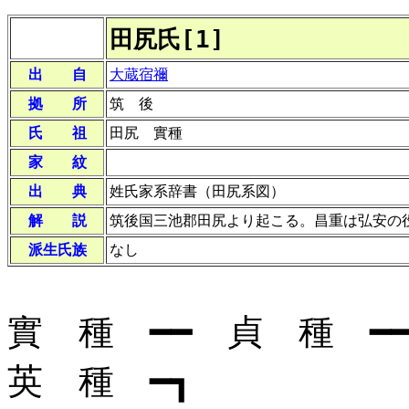
田尻氏[1]
出 自
大蔵宿禰
拠 所
筑 後
氏 祖
田尻 實種
家 紋
出 典
姓氏家系辞書（田尻系図）
解 説
筑後国三池郡田尻より起こる。昌重は弘安の
派生氏族
なし
實 種 ━━ 貞 種 ━
英 種 ━┓