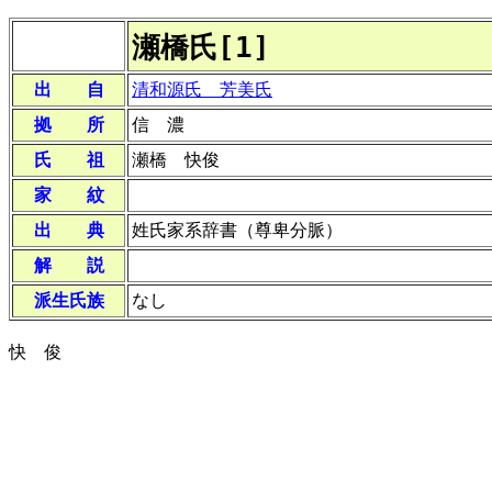
瀬橋氏[1]
出 自
清和源氏 芳美氏
拠 所
信 濃
氏 祖
瀬橋 快俊
家 紋
出 典
姓氏家系辞書（尊卑分脈）
解 説
派生氏族
なし
快 俊