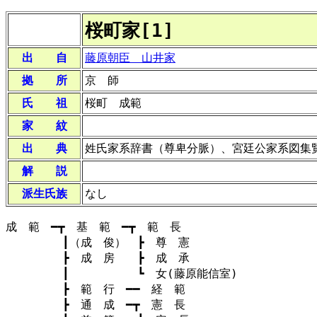
桜町家[1]
出 自
藤原朝臣 山井家
拠 所
京 師
氏 祖
桜町 成範
家 紋
出 典
姓氏家系辞書（尊卑分脈）、宮廷公家系図集
解 説
派生氏族
なし
成 範 ━┳ 基 範 ━┳ 範 長
┃（成 俊） ┣ 尊 憲
┣ 成 房 ┣ 成 承
┃ ┗ 女(藤原能信室)
┣ 範 行 ━━ 経 範
┣ 通 成 ━┳ 憲 長