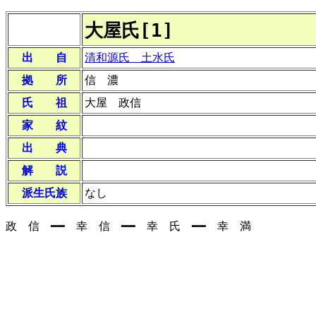
大屋氏[1]
出 自
清和源氏 土水氏
拠 所
信 濃
氏 祖
大屋 政信
家 紋
出 典
解 説
派生氏族
なし
政 信 ━━ 幸 信 ━━ 幸 氏 ━━ 幸 満