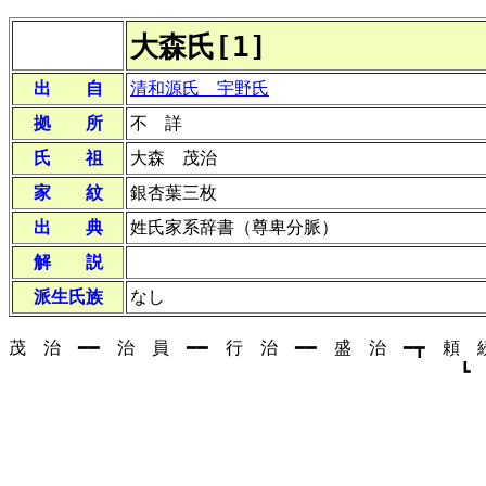
大森氏[1]
出 自
清和源氏 宇野氏
拠 所
不 詳
氏 祖
大森 茂治
家 紋
銀杏葉三枚
出 典
姓氏家系辞書（尊卑分脈）
解 説
派生氏族
なし
茂 治 ━━ 治 員 ━━ 行 治 ━━ 盛 治 ━┳ 頼 
┗ 頼 